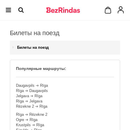
Билеты на поезд
Билеты на поезд
Популярные маршруты:
Daugavpils
➔
Rīga
Rīga
➔
Daugavpils
Jelgava
➔
Rīga
Rīga
➔
Jelgava
Rēzekne 2
➔
Rīga
Rīga
➔
Rēzekne 2
Ogre
➔
Rīga
Krustpils
➔
Rīga