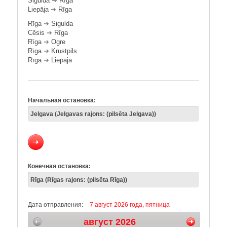
Sigulda
➔
Rīga
Liepāja
➔
Rīga
Rīga
➔
Sigulda
Cēsis
➔
Rīga
Rīga
➔
Ogre
Rīga
➔
Krustpils
Rīga
➔
Liepāja
Начальная остановка:
Конечная остановка:
Дата отправления:
7 август 2026 года, пятница
август 2026