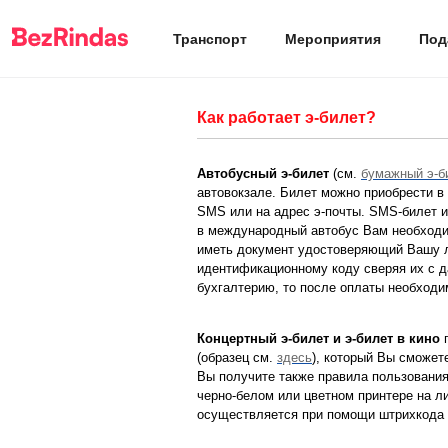
Транспорт
Мероприятия
Под
Как работает э-билет?
Автобусный э-билет
(см.
бумажный э-б
автовокзале. Билет можно приобрести в
SMS или на адрес э-почты. SMS-билет и
в международный автобус Вам необходи
иметь документ удостоверяющий Вашу л
идентификационному коду сверяя их с д
бухгалтерию, то после оплаты необходи
Концертный э-билет и э-билет в кино
п
(образец см.
здесь
), который Вы сможете
Вы получите также правила пользования
черно-белом или цветном принтере на л
осуществляется при помощи штрихкода 