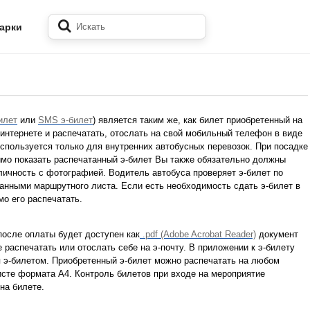
арки
илет
или
SMS э-билет
) является таким же, как билет приобретенный на
 интернете и распечатать, отослать на свой мобильный телефон в виде
спользуется только для внутренних автобусных перевозок. При посадке
мо показать распечатанный э-билет Вы также обязательно должны
ичность с фотографией. Водитель автобуса проверяет э-билет по
анными маршрутного листа. Если есть необходимость сдать э-билет в
мо его распечатать.
осле оплаты будет доступен как
.pdf (Adobe Acrobat Reader)
документ
 распечатать или отослать себе на э-почту. В приложении к э-билету
 э-билетом. Приобретенный э-билет можно распечатать на любом
исте формата A4. Контроль билетов при входе на мероприятие
на билете.