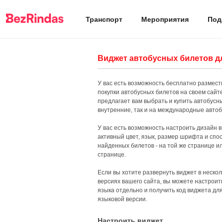
Транспорт
Мероприятия
Под
Виджет автобусных билетов д
У вас есть возможность бесплатно размест
покупки автобусных билетов на своем сайт
предлагает вам выбрать и купить автобусн
внутренние, так и на международные авто
У вас есть возможность настроить дизайн 
активный цвет, язык, размер шрифта и сп
найденных билетов - на той же странице и
странице.
Если вы хотите развернуть виджет в неско
версиях вашего сайта, вы можете настроить
языка отдельно и получить код виджета дл
языковой версии.
Настроить виджет