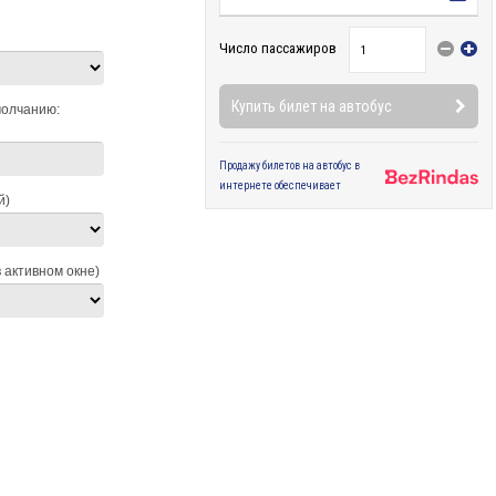
молчанию:
й)
в активном окне)