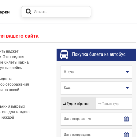
арки
ля вашего сайта
ить виджет
е. Этот виджет
ые билеты как на
бусные рейсы.
виджета:
особ отображения
ли на новой
льких языковых
 его для каждого
я каждой