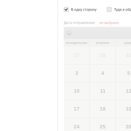
В одну сторону
Туда и об
Дата отправления:
не выбрано
понедельник
вторник
сре
27
28
2
3
4
5
10
11
1
17
18
1
24
25
2