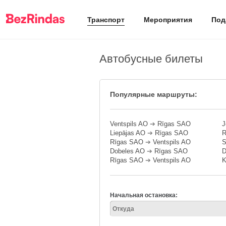
Транспорт
Мероприятия
Под
Автобусные билеты
Популярные маршруты:
Ventspils AO
➔
Rīgas SAO
J
Liepājas AO
➔
Rīgas SAO
R
Rīgas SAO
➔
Ventspils AO
S
Dobeles AO
➔
Rīgas SAO
D
Rīgas SAO
➔
Ventspils AO
K
Начальная остановка: