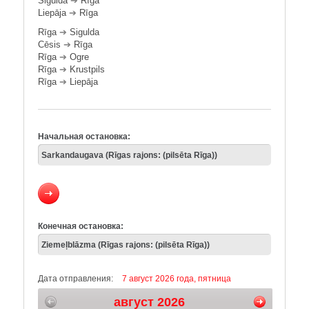
Sigulda
➔
Rīga
Liepāja
➔
Rīga
Rīga
➔
Sigulda
Cēsis
➔
Rīga
Rīga
➔
Ogre
Rīga
➔
Krustpils
Rīga
➔
Liepāja
Начальная остановка:
Конечная остановка:
Дата отправления:
7 август 2026 года, пятница
август 2026