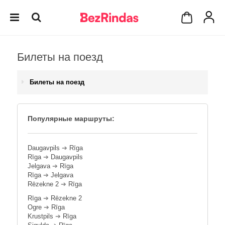
Билеты на поезд
Билеты на поезд
Популярные маршруты:
Daugavpils
➔
Rīga
Rīga
➔
Daugavpils
Jelgava
➔
Rīga
Rīga
➔
Jelgava
Rēzekne 2
➔
Rīga
Rīga
➔
Rēzekne 2
Ogre
➔
Rīga
Krustpils
➔
Rīga