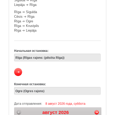
Sigulda
➔
Rīga
Liepāja
➔
Rīga
Rīga
➔
Sigulda
Cēsis
➔
Rīga
Rīga
➔
Ogre
Rīga
➔
Krustpils
Rīga
➔
Liepāja
Начальная остановка:
Конечная остановка:
Дата отправления:
8 август 2026 года, суббота
август 2026