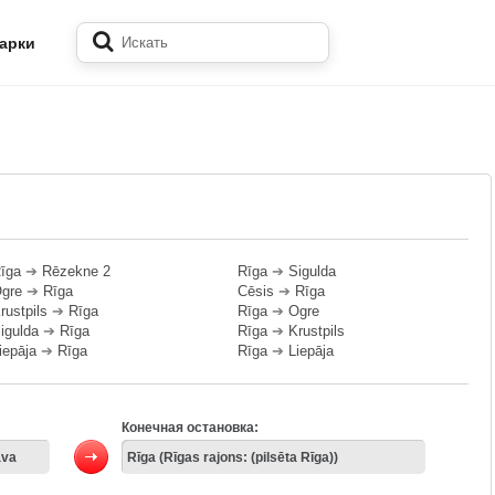
арки
īga
➔
Rēzekne 2
Rīga
➔
Sigulda
gre
➔
Rīga
Cēsis
➔
Rīga
rustpils
➔
Rīga
Rīga
➔
Ogre
igulda
➔
Rīga
Rīga
➔
Krustpils
iepāja
➔
Rīga
Rīga
➔
Liepāja
Конечная остановка: