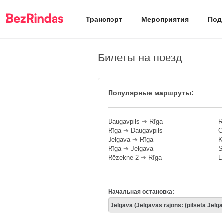
Транспорт
Мероприятия
Под
Билеты на поезд
Популярные маршруты:
Daugavpils
➔
Rīga
R
Rīga
➔
Daugavpils
O
Jelgava
➔
Rīga
K
Rīga
➔
Jelgava
S
Rēzekne 2
➔
Rīga
L
Начальная остановка: