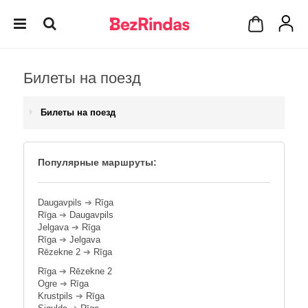
Билеты на поезд
Билеты на поезд
Популярные маршруты:
Daugavpils
➔
Rīga
Rīga
➔
Daugavpils
Jelgava
➔
Rīga
Rīga
➔
Jelgava
Rēzekne 2
➔
Rīga
Rīga
➔
Rēzekne 2
Ogre
➔
Rīga
Krustpils
➔
Rīga