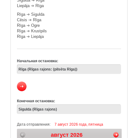
Sigulda
➔
Rīga
Liepāja
➔
Rīga
Rīga
➔
Sigulda
Cēsis
➔
Rīga
Rīga
➔
Ogre
Rīga
➔
Krustpils
Rīga
➔
Liepāja
Начальная остановка:
Конечная остановка:
Дата отправления:
7 август 2026 года, пятница
август 2026