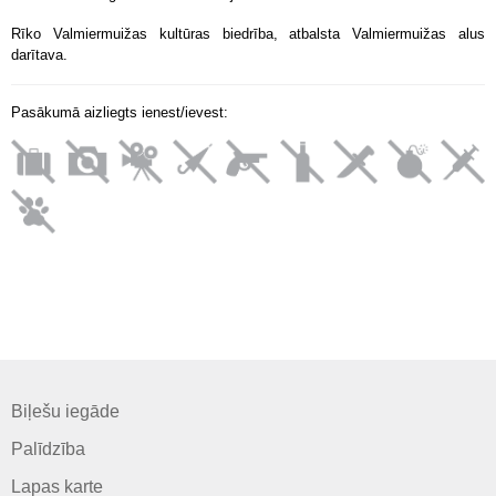
Rīko Valmiermuižas kultūras biedrība, atbalsta Valmiermuižas alus
darītava.
Pasākumā aizliegts ienest/ievest:
Biļešu iegāde
Palīdzība
Lapas karte