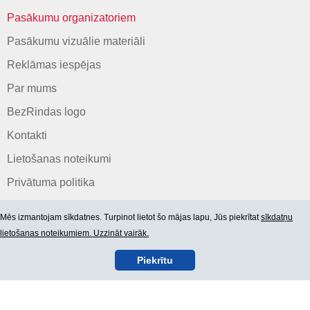
Pasākumu organizatoriem
Pasākumu vizuālie materiāli
Reklāmas iespējas
Par mums
BezRindas logo
Kontakti
Lietošanas noteikumi
Privātuma politika
Mēs izmantojam sīkdatnes. Turpinot lietot šo mājas lapu, Jūs piekrītat
sīkdatņu
lietošanas noteikumiem. Uzzināt vairāk.
Piekrītu
© 2006-2026 SIA "BEZRINDAS.LV".