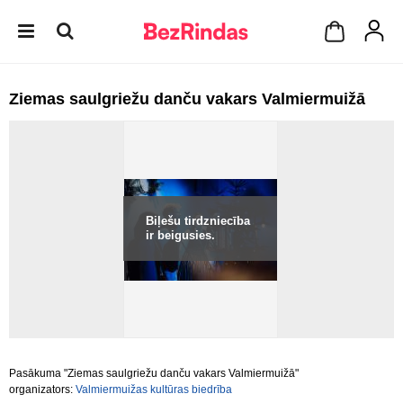
Ziemas saulgriežu danču vakars Valmiermuižā
Biļešu tirdzniecība
ir beigusies.
Pasākuma "Ziemas saulgriežu danču vakars Valmiermuižā"
organizators:
Valmiermuižas kultūras biedrība