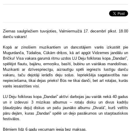
Ziemas saulgriežiem tuvojoties, Valmiermuižā 17. decembrī plkst. 18.00
danču vakars!
Kopā ar zinošiem muzikantiem un dancotājiem varēs izkustēt pie
Mugurdanča, Tūdaliņa, Cūkām driķos, kā arī apgūt Vidzemes jandālu un
Bričku! Visa vakara garumā ritmu uzdos LU Deju folkloras kopa „Dandari”,
spēlējot flautu, bajānu, ermoņiku, basīti, bubinu un vairākas mandolīnas.
Muzikanti ar dzīvespriecīgu, aizrautīgu spēli iegriezīs lustīgu danču
vakaru, taču dejotāji ierādīs deju soļus. Iepriekšēja sagatavotība nav
nepieciešama, tikai dejas prieks! Būs ne tikai danči, bet arī rotaļas, kurās
varēs iesaistīties visi.
LU Deju folkloras kopa „Dandari” aktīvi darbojas jau vairāk nekā 40 gadus
un ir izdevusi 3 mūzikas albumus – rotaļu disku un divus kadriļu
(daudzpāru deju) diskus un pašu jaunāko albumu „Divatā”, kurš veltīts
pāru dejām, kuras „Dandari” spēlē un dejo pasākumos un starptautiskos
festivālos.
Bērniem līdz 6 gadu vecumam ieeja bez maksas.