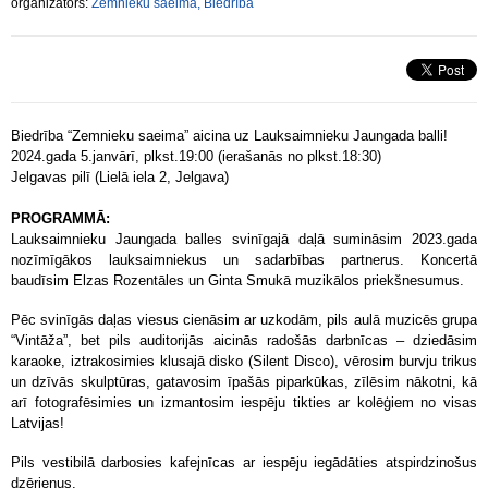
organizators:
Zemnieku saeima, Biedrība
Biedrība “Zemnieku saeima” aicina uz Lauksaimnieku Jaungada balli!
2024.gada 5.janvārī, plkst.19:00 (ierašanās no plkst.18:30)
Jelgavas pilī (Lielā iela 2, Jelgava)
PROGRAMMĀ:
Lauksaimnieku Jaungada balles svinīgajā daļā sumināsim 2023.gada
nozīmīgākos lauksaimniekus un sadarbības partnerus. Koncertā
baudīsim Elzas Rozentāles un Ginta Smukā muzikālos priekšnesumus.
Pēc svinīgās daļas viesus cienāsim ar uzkodām, pils aulā muzicēs grupa
“Vintāža”, bet pils auditorijās aicinās radošās darbnīcas – dziedāsim
karaoke, iztrakosimies klusajā disko (Silent Disco), vērosim burvju trikus
un dzīvās skulptūras, gatavosim īpašās piparkūkas, zīlēsim nākotni, kā
arī fotografēsimies un izmantosim iespēju tikties ar kolēģiem no visas
Latvijas!
Pils vestibilā darbosies kafejnīcas ar iespēju iegādāties atspirdzinošus
dzērienus.