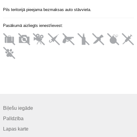
Pils teritorijā pieejama bezmaksas auto stāvvieta.
Pasākumā aizliegts ienest/ievest:
Biļešu iegāde
Palīdzība
Lapas karte