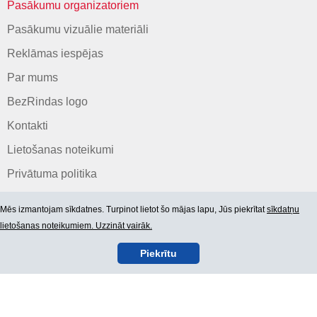
Pasākumu organizatoriem
Pasākumu vizuālie materiāli
Reklāmas iespējas
Par mums
BezRindas logo
Kontakti
Lietošanas noteikumi
Privātuma politika
Mēs izmantojam sīkdatnes. Turpinot lietot šo mājas lapu, Jūs piekrītat
sīkdatņu
lietošanas noteikumiem. Uzzināt vairāk.
Piekrītu
© 2006-2026 SIA "BEZRINDAS.LV".