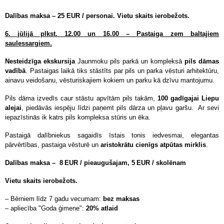
Dalības maksa – 25 EUR / personai. Vietu skaits ierobežots.
6. jūlijā plkst. 12.00 un 16.00 – Pastaiga zem baltajiem
saulessargiem.
Nesteidzīga ekskursija
Jaunmoku pils parkā un kompleksā
pils dāmas
vadībā
. Pastaigas laikā tiks stāstīts par pils un parka vēsturi arhitektūru,
ainavu veidošanu, vēsturiskajiem kokiem un parku kā dzīvu mantojumu.
Pils dāma izvedīs caur stāstu apvītām pils takām,
100 gadīgajai Liepu
alejai
, piedāvās iespēju līdzi paņemt pils dārza un pļavu garšu. Ar sevi
iepazīstinās ik katrs pils kompleksa stūris un ēka.
Pastaigā dalībniekus sagaidīs īstais tonis iedvesmai, elegantas
pārvērtības, pastaiga vēsturē un
aristokrātu cienīgs atpūtas mirklis
.
Dalības maksa –
8 EUR / pieaugušajam, 5 EUR / skolēnam
Vietu skaits ierobežots.
– Bērniem līdz 7 gadu vecumam:
bez maksas
– apliecība "Goda ģimene":
20% atlaid