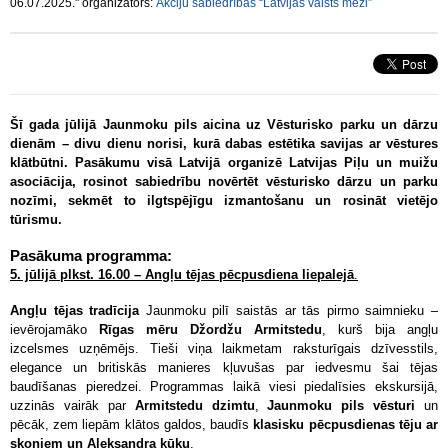
06.07.2025." organizators:
Akciju sabiedrības “Latvijas valsts meži”
Šī gada jūlijā Jaunmoku pils aicina uz Vēsturisko parku un dārzu
dienām – divu dienu norisi, kurā dabas estētika savijas ar vēstures
klātbūtni. Pasākumu visā Latvijā organizē Latvijas Piļu un muižu
asociācija, rosinot sabiedrību novērtēt vēsturisko dārzu un parku
nozīmi, sekmēt to ilgtspējīgu izmantošanu un rosināt vietējo
tūrismu.
Pasākuma programma:
5. jūlijā plkst. 16.00 – Angļu tējas pēcpusdiena liepalejā
.
Angļu tējas tradīcija
Jaunmoku pilī saistās ar tās pirmo saimnieku –
ievērojamāko
Rīgas mēru
Džordžu Armitstedu
, kurš bija angļu
izcelsmes uzņēmējs. Tieši viņa laikmetam raksturīgais dzīvesstils,
elegance un britiskās manieres kļuvušas par iedvesmu šai tējas
baudīšanas pieredzei. Programmas laikā viesi piedalīsies ekskursijā,
uzzinās vairāk par
Armitstedu dzimtu
,
Jaunmoku pils vēsturi
un
pēcāk, zem liepām klātos galdos, baudīs
klasisku pēcpusdienas tēju ar
skoniem un Aleksandra kūku
.