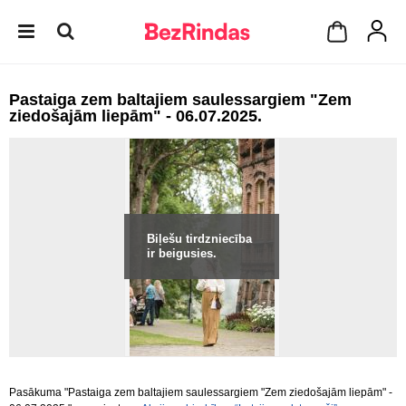
Pastaiga zem baltajiem saulessargiem "Zem
ziedošajām liepām" - 06.07.2025.
Biļešu tirdzniecība
ir beigusies.
Pasākuma "Pastaiga zem baltajiem saulessargiem "Zem ziedošajām liepām" -