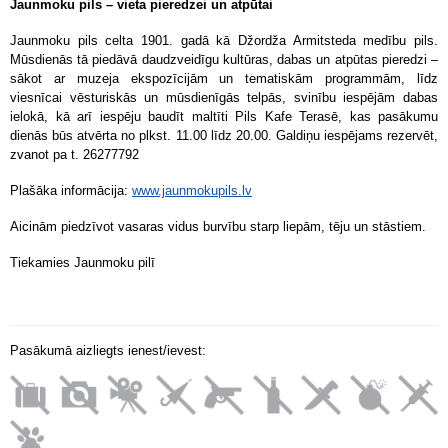
Jaunmoku pils – vieta pieredzei un atpūtai
Jaunmoku pils celta 1901. gadā kā Džordža Armitsteda medību pils.
Mūsdienās tā piedāvā daudzveidīgu kultūras, dabas un atpūtas pieredzi –
sākot ar muzeja ekspozīcijām un tematiskām programmām, līdz
viesnīcai vēsturiskās un mūsdienīgās telpās, svinību iespējām dabas
ielokā, kā arī iespēju baudīt maltīti Pils Kafe Terasē, kas pasākumu
dienās būs atvērta no plkst. 11.00 līdz 20.00. Galdiņu iespējams rezervēt,
zvanot pa t. 26277792
Plašāka informācija:
www.jaunmokupils.lv
Aicinām piedzīvot vasaras vidus burvību starp liepām, tēju un stāstiem.
Tiekamies Jaunmoku pilī
Pasākumā aizliegts ienest/ievest: