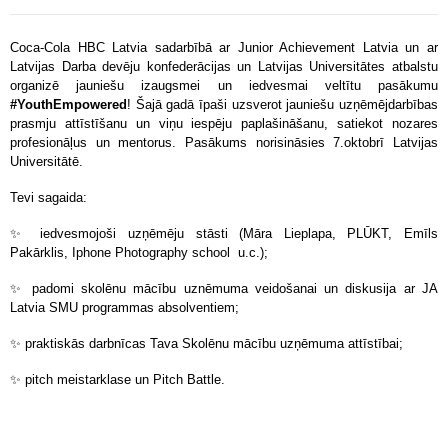
Coca-Cola HBC Latvia sadarbībā ar Junior Achievement Latvia un ar
Latvijas Darba devēju konfederācijas un Latvijas Universitātes atbalstu
organizē jauniešu izaugsmei un iedvesmai veltītu pasākumu
#YouthEmpowered
! Šajā gadā īpaši uzsverot jauniešu uzņēmējdarbības
prasmju attīstīšanu un viņu iespēju paplašināšanu, satiekot nozares
profesionāļus un mentorus. Pasākums norisināsies 7.oktobrī Latvijas
Universitātē.
Tevi sagaida:
✨
iedvesmojoši uzņēmēju stāsti (Māra Lieplapa, PLŪKT, Emīls
Pakārklis, Iphone Photography school u.c.);
✨
padomi skolēnu mācību uznēmuma veidošanai un diskusija ar JA
Latvia SMU programmas absolventiem;
✨
praktiskās darbnīcas Tava Skolēnu mācību uzņēmuma attīstībai;
✨
pitch meistarklase un Pitch Battle.