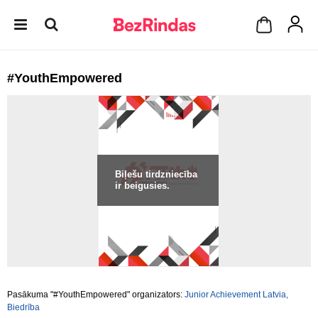
#YouthEmpowered
Biļešu tirdzniecība
ir beigusies.
Pasākuma "#YouthEmpowered" organizators:
Junior Achievement Latvia,
Biedrība