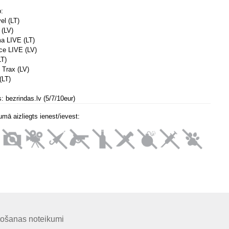
p:
l (LT)
(LV)
a LIVE (LT)
nce LIVE (LV)
T)
 Trax (LV)
(LT)
: bezrindas.lv (5/7/10eur)
mā aizliegts ienest/ievest:
tošanas noteikumi