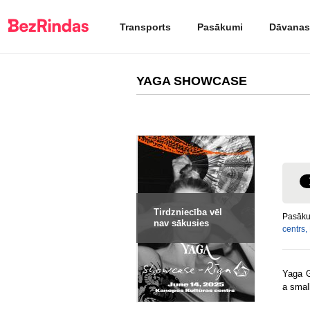
Transports
Pasākumi
Dāvanas
YAGA SHOWCASE
Tirdzniecība vēl
Pasāku
nav sākusies
centrs,
Yaga G
a small