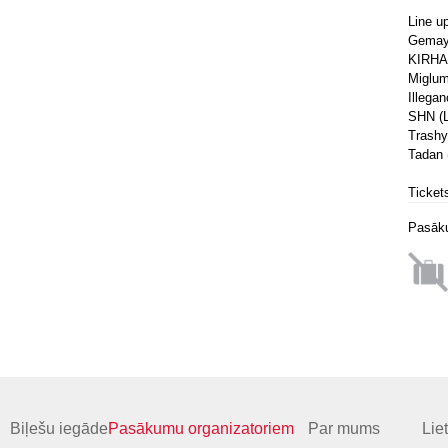
Line u
Gemaye
KIRHA 
Miglum
Illega
SHN (L
Trashy
Tadan 
Tickets
Pasāku
Biļešu iegāde
Pasākumu organizatoriem
Par mums
Lie