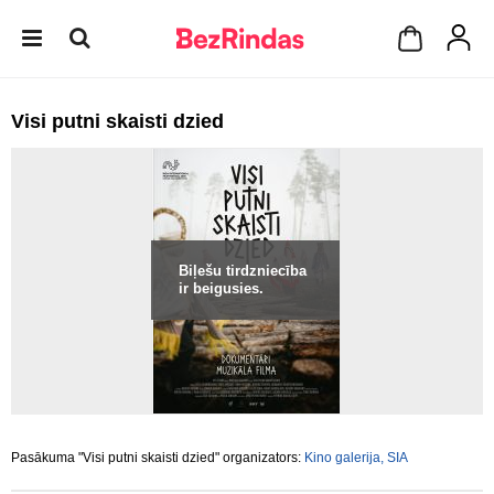
Visi putni skaisti dzied
Biļešu tirdzniecība
ir beigusies.
Pasākuma "Visi putni skaisti dzied" organizators:
Kino galerija, SIA