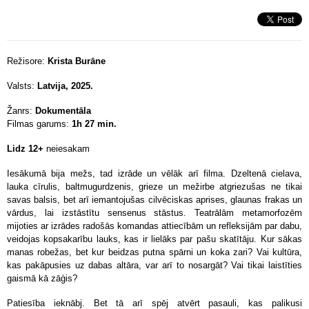
Režisore:
Krista Burāne
Valsts:
Latvija, 2025.
Žanrs:
Dokumentāla
Filmas garums:
1h 27 min.
Lidz 12+
neiesakam
Iesākumā bija mežs, tad izrāde un vēlāk arī filma. Dzeltenā cielava,
lauka cīrulis, baltmugurdzenis, grieze un mežirbe atgriezušas ne tikai
savas balsis, bet arī iemantojušas cilvēciskas aprises, glaunas frakas un
vārdus, lai izstāstītu sensenus stāstus. Teatrālām metamorfozēm
mijoties ar izrādes radošās komandas attiecībām un refleksijām par dabu,
veidojas kopsakarību lauks, kas ir lielāks par pašu skatītāju. Kur sākas
manas robežas, bet kur beidzas putna spārni un koka zari? Vai kultūra,
kas pakāpusies uz dabas altāra, var arī to nosargāt? Vai tikai laistīties
gaismā kā zāģis?
Patiesība ieknābj. Bet tā arī spēj atvērt pasauli, kas palikusi