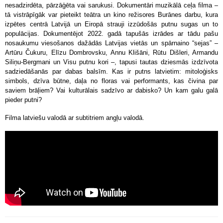
nesadzirdēta, pārzāģēta vai sarukusi. Dokumentāri muzikālā ceļa filma –
tā vistrāpīgāk var pieteikt teātra un kino režisores Burānes darbu, kura
izpētes centrā Latvijā un Eiropā strauji izzūdošās putnu sugas un to
populācijas. Dokumentējot 2022. gadā tapušās izrādes ar tādu pašu
nosaukumu viesošanos dažādās Latvijas vietās un spārnaino “sejas” –
Artūru Čukuru, Elīzu Dombrovsku, Annu Klišāni, Rūtu Dišleri, Armandu
Siliņu-Bergmani un Visu putnu kori –, tapusi tautas dziesmās izdzīvota
sadziedāšanās par dabas balsīm. Kas ir putns latvietim: mitoloģisks
simbols, dzīva būtne, daļa no floras vai performants, kas čivina par
saviem brāļiem? Vai kulturālais sadzīvo ar dabisko? Un kam galu galā
pieder putni?
Filma latviešu valodā ar subtitriem angļu valodā.