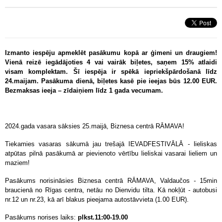
Izmanto iespēju apmeklēt pasākumu kopā ar ģimeni un draugiem!
Vienā reizē iegādājoties 4 vai vairāk biļetes, saņem 15% atlaidi
visam komplektam. Šī iespēja ir spēkā iepriekšpārdošanā līdz
24.maijam. Pasākuma dienā, biļetes kasē pie ieejas būs 12.00 EUR.
Bezmaksas ieeja – zīdaiņiem līdz 1 gada vecumam.
2024.gada vasara sāksies 25.maijā, Biznesa centrā RĀMAVA!
Tiekamies vasaras sākumā jau trešajā IEVADFESTIVĀLĀ - lieliskas
atpūtas pilnā pasākumā ar pievienoto vērtību lieliskai vasarai lieliem un
maziem!
Pasākums norisināsies Biznesa centrā RĀMAVA, Valdaučos - 15min
braucienā no Rīgas centra, netāu no Dienvidu tilta. Kā nokļūt - autobusi
nr.12 un nr.23, kā arī blakus pieejama autostāvvieta (1.00 EUR).
Pasākums norises laiks:
plkst.11:00-19.00