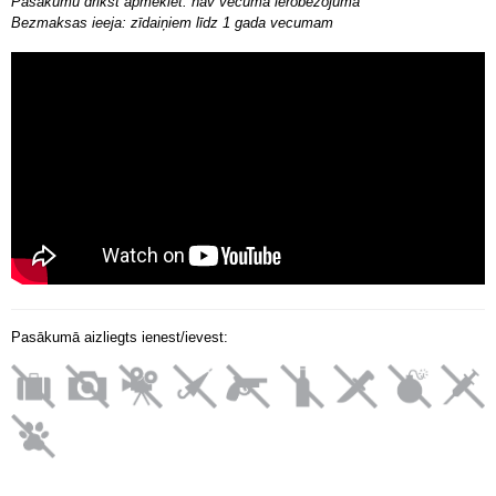
Pasākumu drīkst apmeklēt: nav vecuma ierobežojuma
Bezmaksas ieeja: zīdaiņiem līdz 1 gada vecumam
Pasākumā aizliegts ienest/ievest: