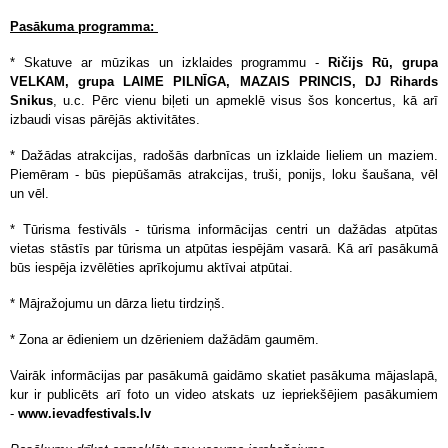
Pasākuma programma:
* Skatuve ar mūzikas un izklaides programmu -
Ričijs Rū, grupa
VELKAM, grupa LAIME PILNĪGA, MAZAIS PRINCIS, DJ Rihards
Snikus
, u.c. Pērc vienu biļeti un apmeklē visus šos koncertus, kā arī
izbaudi visas pārējās aktivitātes.
* Dažādas atrakcijas, radošās darbnīcas un izklaide lieliem un maziem.
Piemēram - būs piepūšamās atrakcijas, truši, ponijs, loku šaušana, vēl
un vēl.
* Tūrisma festivāls - tūrisma informācijas centri un dažādas atpūtas
vietas stāstīs par tūrisma un atpūtas iespējām vasarā. Kā arī pasākumā
būs iespēja izvēlēties aprīkojumu aktīvai atpūtai.
* Mājražojumu un dārza lietu tirdziņš.
* Zona ar ēdieniem un dzērieniem dažādām gaumēm.
Vairāk informācijas par pasākumā gaidāmo skatiet pasākuma mājaslapā,
kur ir publicēts arī foto un video atskats uz iepriekšējiem pasākumiem
-
www.ievadfestivals.lv