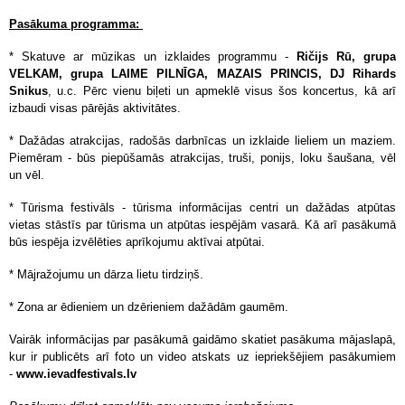
Pasākuma programma:
* Skatuve ar mūzikas un izklaides programmu -
Ričijs Rū, grupa
VELKAM, grupa LAIME PILNĪGA, MAZAIS PRINCIS, DJ Rihards
Snikus
, u.c. Pērc vienu biļeti un apmeklē visus šos koncertus, kā arī
izbaudi visas pārējās aktivitātes.
* Dažādas atrakcijas, radošās darbnīcas un izklaide lieliem un maziem.
Piemēram - būs piepūšamās atrakcijas, truši, ponijs, loku šaušana, vēl
un vēl.
* Tūrisma festivāls - tūrisma informācijas centri un dažādas atpūtas
vietas stāstīs par tūrisma un atpūtas iespējām vasarā. Kā arī pasākumā
būs iespēja izvēlēties aprīkojumu aktīvai atpūtai.
* Mājražojumu un dārza lietu tirdziņš.
* Zona ar ēdieniem un dzērieniem dažādām gaumēm.
Vairāk informācijas par pasākumā gaidāmo skatiet pasākuma mājaslapā,
kur ir publicēts arī foto un video atskats uz iepriekšējiem pasākumiem
-
www.ievadfestivals.lv