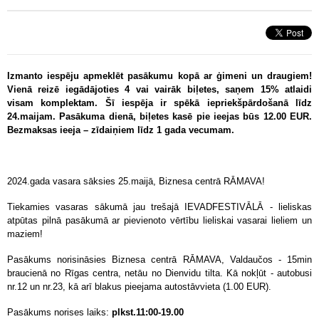
Izmanto iespēju apmeklēt pasākumu kopā ar ģimeni un draugiem!
Vienā reizē iegādājoties 4 vai vairāk biļetes, saņem 15% atlaidi
visam komplektam. Šī iespēja ir spēkā iepriekšpārdošanā līdz
24.maijam. Pasākuma dienā, biļetes kasē pie ieejas būs 12.00 EUR.
Bezmaksas ieeja – zīdaiņiem līdz 1 gada vecumam.
2024.gada vasara sāksies 25.maijā, Biznesa centrā RĀMAVA!
Tiekamies vasaras sākumā jau trešajā IEVADFESTIVĀLĀ - lieliskas
atpūtas pilnā pasākumā ar pievienoto vērtību lieliskai vasarai lieliem un
maziem!
Pasākums norisināsies Biznesa centrā RĀMAVA, Valdaučos - 15min
braucienā no Rīgas centra, netāu no Dienvidu tilta. Kā nokļūt - autobusi
nr.12 un nr.23, kā arī blakus pieejama autostāvvieta (1.00 EUR).
Pasākums norises laiks:
plkst.11:00-19.00