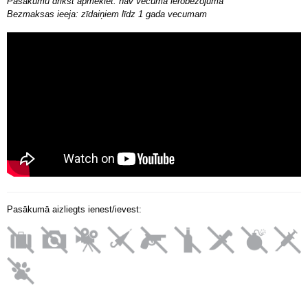
Pasākumu drīkst apmeklēt: nav vecuma ierobežojuma
Bezmaksas ieeja: zīdaiņiem līdz 1 gada vecumam
Pasākumā aizliegts ienest/ievest: