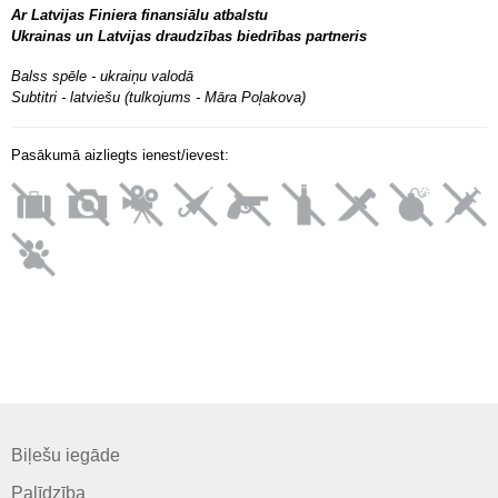
Ar Latvijas Finiera finansiālu atbalstu
Ukrainas un Latvijas draudzības biedrības partneris
Balss spēle - ukraiņu valodā
Subtitri - latviešu (tulkojums - Māra Poļakova)
Pasākumā aizliegts ienest/ievest:
Biļešu iegāde
Palīdzība