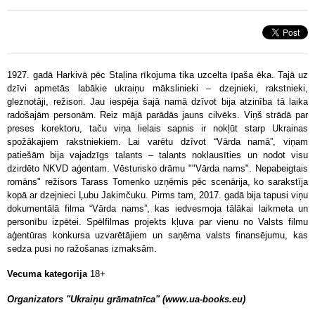
1927. gadā Harkivā pēc Staļina rīkojuma tika uzcelta īpaša ēka. Tajā uz
dzīvi apmetās labākie ukraiņu mākslinieki – dzejnieki, rakstnieki,
gleznotāji, režisori. Jau iespēja šajā namā dzīvot bija atzinība tā laika
radošajām personām. Reiz mājā parādās jauns cilvēks. Viņš strādā par
preses korektoru, taču viņa lielais sapnis ir nokļūt starp Ukrainas
spožākajiem rakstniekiem. Lai varētu dzīvot “Vārda namā”, viņam
patiešām bija vajadzīgs talants – talants noklausīties un nodot visu
dzirdēto NKVD aģentam. Vēsturisko drāmu ""Vārda nams". Nepabeigtais
romāns" režisors Tarass Tomenko uzņēmis pēc scenārija, ko sarakstīja
kopā ar dzejnieci Ļubu Jakimčuku. Pirms tam, 2017. gadā bija tapusi viņu
dokumentālā filma “Vārda nams”, kas iedvesmoja tālākai laikmeta un
personību izpētei. Spēlfilmas projekts kļuva par vienu no Valsts filmu
aģentūras konkursa uzvarētājiem un saņēma valsts finansējumu, kas
sedza pusi no ražošanas izmaksām.
Vecuma kategorija
18+
Organizators "Ukraiņu grāmatnīca" (www.ua-books.eu)