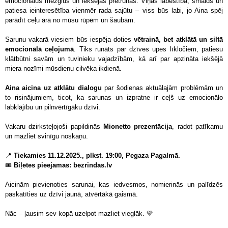
emocionālus mezglus un iekšējās pretrunas. Viņas labestība, smaids un
patiesa ieinteresētība vienmēr rada sajūtu – viss būs labi, jo Aina spēj
parādīt ceļu ārā no mūsu rūpēm un šaubām.
Sarunu vakarā viesiem būs iespēja doties
vētrainā, bet atklātā un siltā
emocionālā ceļojumā
. Tiks runāts par dzīves upes līkločiem, patiesu
klātbūtni savām un tuvinieku vajadzībām, kā arī par apzināta iekšējā
miera nozīmi mūsdienu cilvēka ikdienā.
Aina aicina uz atklātu dialogu
par šodienas aktuālajām problēmām un
to risinājumiem, ticot, ka sarunas un izpratne ir ceļš uz emocionālo
labklājību un pilnvērtīgāku dzīvi.
Vakaru dzirksteļojoši papildinās
Mionetto prezentācija
, radot patīkamu
un mazliet svinīgu noskaņu.
📍
Tiekamies 11.12.2025., plkst. 19:00, Pegaza Pagalmā.
🎟
Biļetes pieejamas: bezrindas.lv
Aicinām pievienoties sarunai, kas iedvesmos, nomierinās un palīdzēs
paskatīties uz dzīvi jaunā, atvērtākā gaismā.
Nāc – ļausim sev kopā uzelpot mazliet vieglāk. 💛