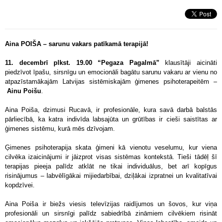
Aina POIŠA – sarunu vakars patīkamā terapijā!
11. decembrī plkst. 19.00 “Pegaza Pagalmā”
klausītāji aicināti
piedzīvot īpašu, sirsnīgu un emocionāli bagātu sarunu vakaru ar vienu no
atpazīstamākajām Latvijas sistēmiskajām ģimenes psihoterapeitēm –
Ainu Poišu
.
Aina Poiša, dzimusi Rucavā, ir profesionāle, kura savā darbā balstās
pārliecībā, ka katra indivīda labsajūta un grūtības ir cieši saistītas ar
ģimenes sistēmu, kurā mēs dzīvojam.
Ģimenes psihoterapija skata ģimeni kā vienotu veselumu, kur viena
cilvēka izaicinājumi ir jāizprot visas sistēmas kontekstā. Tieši tādēļ šī
terapijas pieeja palīdz atklāt ne tikai individuālus, bet arī kopīgus
risinājumus – labvēlīgākai mijiedarbībai, dziļākai izpratnei un kvalitatīvai
kopdzīvei.
Aina Poiša ir biežs viesis televīzijas raidījumos un šovos, kur viņa
profesionāli un sirsnīgi palīdz sabiedrībā zināmiem cilvēkiem risināt