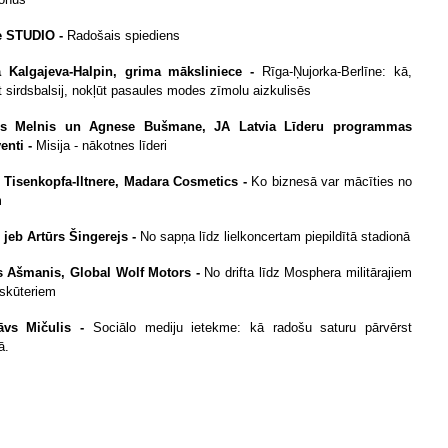
ie STUDIO -
Radošais spiediens
a Kalgajeva-Halpin, grima māksliniece -
Rīga-Ņujorka-Berlīne: kā,
t sirdsbalsij, nokļūt pasaules modes zīmolu aizkulisēs
is Melnis un Agnese Bušmane, JA Latvia Līderu programmas
enti -
Misija - nākotnes līderi
e Tisenkopfa-Iltnere, Madara Cosmetics -
Ko biznesā var mācīties no
m
 jeb Artūrs Šingerejs -
No sapņa līdz lielkoncertam piepildītā stadionā
s Ašmanis, Global Wolf Motors -
No drifta līdz Mosphera militārajiem
oskūteriem
lāvs Mičulis -
Sociālo mediju ietekme: kā radošu saturu pārvērst
ā.