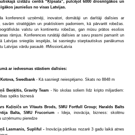
autiskajā izstāžu centrā “Ķīpsala”, pulcējot 6000 drosmīgākos un
gākos jauniešus no visas Latvijas.
a konferencē uzņēmēji, inovatori, domātāji un darītāji dalīsies ar
, savām stratēģijām un praktiskiem padomiem, kā pārvarēt robežas.
ogrāfiskās valstu un kontinentu robežas, gan mūsu prātos esošos
nas rāmjus. Konferences runātāji dalīsies ar savu prasmi pamanīt un
ietā Latvijas sniegtās iespējās, lai sasniegtu starptautiskus panākumus
tu Latvijas vārdu pasaulē. #MissionLatvia
mā ar iedvesmas stāstiem dalīsies:
a Kotova, Swedbank
- Kā sasniegt neiespējamo. Skats no 8848 m
iņš Beņķītis, Gravity Team
- No skolas soliem līdz kripto miljardiem:
ības spēks biznesā
rs Kuļiņičs un Vītauts Brods, SMU Fortfull Group; Haralds Balts
ntija Balta, SMU Frucorium -
Ideja, inovācija, bizness: skolēnu
u uzņēmumu pieredze
iņš Lasmanis, Supliful -
Inovācija pārtikas nozarē 3 gadu laikā atnes
jonus