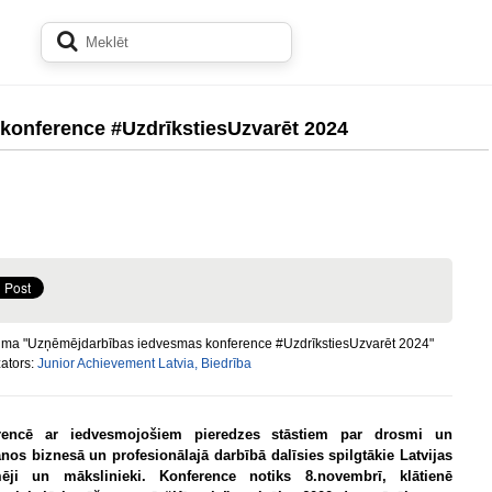
konference #UzdrīkstiesUzvarēt 2024
ma "Uzņēmējdarbības iedvesmas konference #UzdrīkstiesUzvarēt 2024"
ators:
Junior Achievement Latvia, Biedrība
rencē ar iedvesmojošiem pieredzes stāstiem par drosmi un
nos biznesā un profesionālajā darbībā dalīsies spilgtākie Latvijas
ēji un mākslinieki. Konference notiks 8.novembrī, klātienē