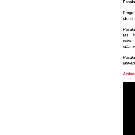
Pasāk
Progra
stendi
Pasāku
tas ir
valsts
stāstu
Pasāk
univers
Atskat