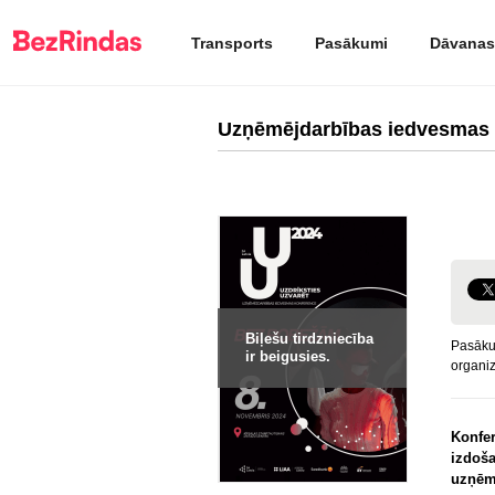
Transports
Pasākumi
Dāvanas
Uzņēmējdarbības iedvesmas 
Biļešu tirdzniecība
Pasāku
ir beigusies.
organiz
Konfe
izdoša
uzņēm