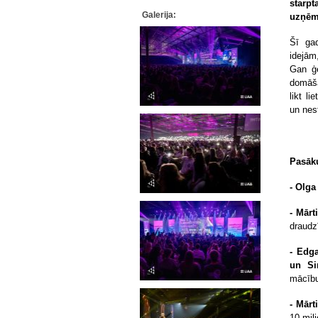
starpt
Galerija:
uzņēmī
Šī gad
idejām
Gan ģe
domāša
likt l
un nes
Pasāku
- Olg
- Mārt
draudz
- Edga
un Si
mācīb
- Mārt
10 mil