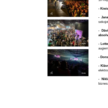
- Kiw
- Jan
sekojo
- Dāv
absolv
- Lott
augie
- Dons
- Klāv
elektr
- Nik
biznes