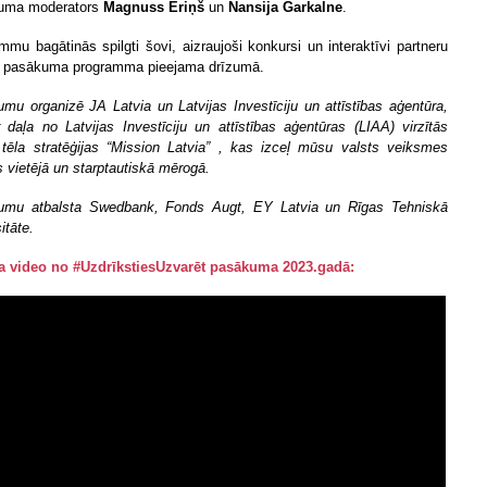
uma moderators
Magnuss Eriņš
un
Nansija Garkalne
.
mmu bagātinās spilgti šovi, aizraujoši konkursi un interaktīvi partneru
, pasākuma programma pieejama drīzumā.
mu organizē JA Latvia un Latvijas Investīciju un attīstības aģentūra,
 daļa no Latvijas Investīciju un attīstības aģentūras (LIAA) virzītās
 tēla stratēģijas “Mission Latvia” , kas izceļ mūsu valsts veiksmes
s vietējā un starptautiskā mērogā.
umu atbalsta Swedbank, Fonds Augt, EY Latvia un Rīgas Tehniskā
itāte.
a video no #UzdrīkstiesUzvarēt pasākuma 202
3
.gadā: