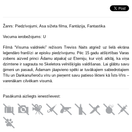
Žanrs: Piedzīvojumi, Asa sižeta filma, Fantāzija, Fantastika
Vecuma ierobežojums: U
Filmā “Visuma valdnieki” režisors Treviss Naits atgriež uz lielā ekrāna
leģendāro franšīzi ar episku piedzīvojumu. Pēc 15 gadu atšķirtības Varas
zobens aizved princi Ādamu atpakaļ uz Eterniju, kur viņš atklāj, ka viņa
dzimtene ir sagrauta no Skeletora velnišķīgās valdīšanas. Lai glābtu savu
ģimeni un pasauli, Ādamam jāapvieno spēki ar tuvākajiem sabiedrotajiem
Tīlu un Dankanu/Ieroču vīru un pieņemt savu patieso likteni kā Īsts-Vīrs –
varenākam cilvēkam visumā.
Pasākumā aizliegts ienest/ievest: