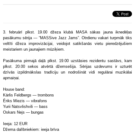
3. februārī plkst. 19.00 džeza klubā MASA sākas jauna iknedēļas
pasākumu sērija — “MASSive Jazz Jams”. Otrdienu vakari turpmāk tiks
veltīti džeza improvizācijai, veidojot satikšanās vietu pieredzējušiem
meistariem un jaunajiem mūziķiem.
Pasākuma pirmajā daļā plkst. 19.00 uzstāsies rezidentu sastāvs, kam
plkst. 20.00 sekos atvērtā džemsešija. Sērijas uzdevums ir uzturēt
dzīvās izpildmākslas tradīciju un nodrošināt vidi regulārai muzikālai
apmaiņai.
House band:
Kārlis Feldbergs — trombons
Ēriks Miezis — vibrafons
Yurii Natsvlishvili — bass
Oskars Nejs — bungas
Ieeja: 12 EUR
Džema dalībniekiem: ieeja brīva