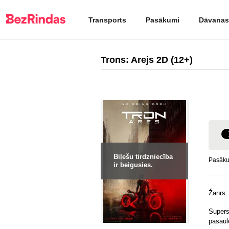
Transports
Pasākumi
Dāvanas
Trons: Arejs 2D (12+)
Biļešu tirdzniecība
Pasākum
ir beigusies.
Žanrs
Supers
pasaul