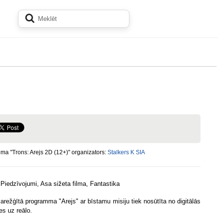
a "Trons: Arejs 2D (12+)" organizators:
Stalkers K SIA
:
Piedzīvojumi, Asa sižeta filma, Fantastika
arežģītā programma "Arejs" ar bīstamu misiju tiek nosūtīta no digitālās
es uz reālo.