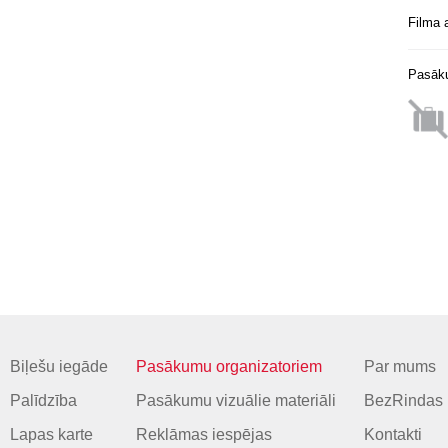
Filma a
Pasāku
Biļešu iegāde
Pasākumu organizatoriem
Par mums
Palīdzība
Pasākumu vizuālie materiāli
BezRindas 
Lapas karte
Reklāmas iespējas
Kontakti