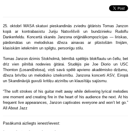
25. oktobrī MASA skatuvi pieskandinās zviedru ģitārists Tomas Janzon
kopā ar kontrabasistu Juriju Natsvlišvili un bundzinieku Rudolfu
Dankenfeldu. Koncertā skanēs Janzona oriģinālkompozīcijas — liriskas,
pārdomātas un melodiskas džeza ainavas ar plūstošām līnijām,
klasiskām ietekmēm un spilgtu, personīgu stilu.
Tomas Janzon dzimis Stokholmā, bērnībā spēlējis blokflautu un čellu, bet
drīz vien pilnībā nodevies ģitārai. Studējis pie Joe Diorio un USC
Thornton (Losandželosa), viņš savā spēlē apvieno akadēmisko dziļumu,
džeza brīvību un melodisko izteiksmību. Janzona koncerti ASV, Eiropā
un Skandināvijā guvuši kritiķu atzinību un klausītāju sajūsmu.
“The soft strokes of his guitar melt away while delivering lyrical melodies
one moment and creating fire in the heart of his audience the next. At his
frequent live appearances, Janzon captivates everyone and won’t let go.”
All About Jazz
Pasākumā aizliegts ienest/ievest: