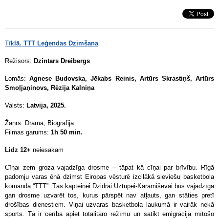
Tīk
lā. TTT Leģendas Dzimšana
Režisors:
Dzintars Dreibergs
Lomās:
Agnese Budovska, Jēkabs Reinis, Artūrs Skrastiņš, Artūrs
Smoļjaņinovs, Rēzija Kalniņa
Valsts:
Latvija, 2025.
Žanrs:
Drāma, Biogrāfija
Filmas garums:
1h 50 min.
Lidz 12+
neiesakam
Cīņai zem groza vajadzīga drosme – tāpat kā cīņai par brīvību. Rīgā
padomju varas ēnā dzimst Eiropas vēsturē izcilākā sieviešu basketbola
komanda “TTT”. Tās kapteinei Dzidrai Uztupei-Karamiševai būs vajadzīga
gan drosme uzvarēt tos, kurus pārspēt nav atļauts, gan stāties pretī
drošības dienestiem. Viņai uzvaras basketbola laukumā ir vairāk nekā
sports. Tā ir cerība apiet totalitāro režīmu un satikt emigrācijā mītošo