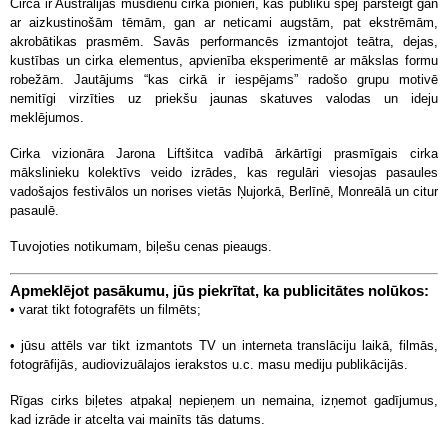
Circa ir Austrālijas mūsdienu cirka pionieri, kas publiku spēj pārsteigt gan
ar aizkustinošām tēmām, gan ar neticami augstām, pat ekstrēmām,
akrobātikas prasmēm. Savās performancēs izmantojot teātra, dejas,
kustības un cirka elementus, apvienība eksperimentē ar mākslas formu
robežām. Jautājums “kas cirkā ir iespējams” radošo grupu motivē
nemitīgi virzīties uz priekšu jaunas skatuves valodas un ideju
meklējumos.
Cirka vizionāra Jarona Liftšitca vadībā ārkārtīgi prasmīgais cirka
mākslinieku kolektīvs veido izrādes, kas regulāri viesojas pasaules
vadošajos festivālos un norises vietās Ņujorkā, Berlīnē, Monreālā un citur
pasaulē.
Tuvojoties notikumam, biļešu cenas pieaugs.
Apmeklējot pasākumu, jūs piekrītat, ka publicitātes nolūkos:
• varat tikt fotografēts un filmēts;
• jūsu attēls var tikt izmantots TV un interneta translāciju laikā, filmās,
fotogrāfijās, audiovizuālajos ierakstos u.c. masu mediju publikācijās.
Rīgas cirks biļetes atpakaļ nepieņem un nemaina, izņemot gadījumus,
kad izrāde ir atcelta vai mainīts tās datums.