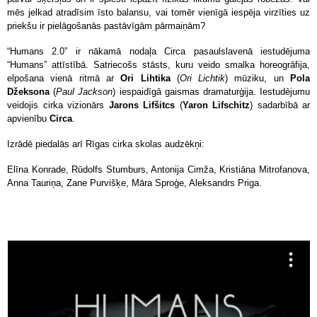
mēs jelkad atradīsim īsto balansu, vai tomēr vienīgā iespēja virzīties uz
priekšu ir pielāgošanās pastāvīgām pārmaiņām?
“Humans 2.0” ir nākamā nodaļa Circa pasaulslavenā iestudējuma
“Humans” attīstībā. Satriecošs stāsts, kuru veido smalka horeogrāfija,
elpošana vienā ritmā ar
Ori Lihtika
(
Ori Lichtik
) mūziku, un
Pola
Džeksona
(
Paul Jackson
) iespaidīgā gaismas dramaturģija. Iestudējumu
veidojis cirka vizionārs
Jarons Lifšitcs
(
Yaron Lifschitz
) sadarbībā ar
apvienību
Circa
.
Izrādē piedalās arī Rīgas cirka skolas audzēkņi:
Elīna Konrade, Rūdolfs Stumburs, Antonija Cimža, Kristiāna Mitrofanova,
Anna Tauriņa, Zane Purvišķe, Māra Sproģe, Aleksandrs Priga.