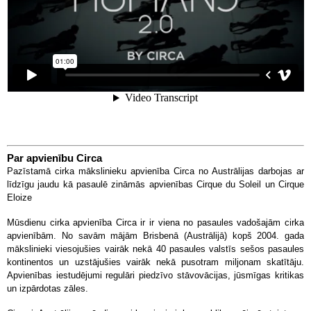
Par apvienību Circa
Pazīstamā cirka mākslinieku apvienība Circa no Austrālijas darbojas ar
līdzīgu jaudu kā pasaulē zināmās apvienības Cirque du Soleil un Cirque
Eloize
Mūsdienu cirka apvienība Circa ir ir viena no pasaules vadošajām cirka
apvienībām. No savām mājām Brisbenā (Austrālijā) kopš 2004. gada
mākslinieki viesojušies vairāk nekā 40 pasaules valstīs sešos pasaules
kontinentos un uzstājušies vairāk nekā pusotram miljonam skatītāju.
Apvienības iestudējumi regulāri piedzīvo stāvovācijas, jūsmīgas kritikas
un izpārdotas zāles.