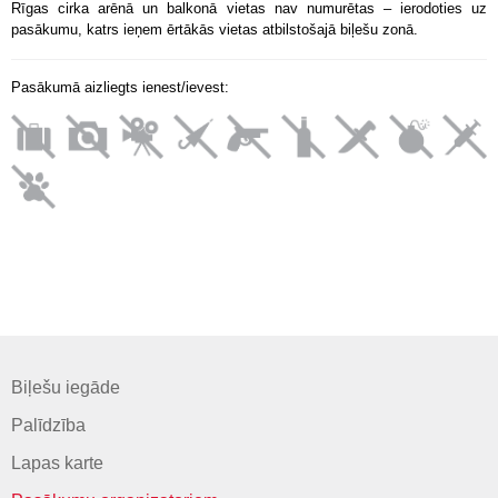
Rīgas cirka arēnā un balkonā vietas nav numurētas – ierodoties uz
pasākumu, katrs ieņem ērtākās vietas atbilstošajā biļešu zonā.
Pasākumā aizliegts ienest/ievest:
Biļešu iegāde
Palīdzība
Lapas karte