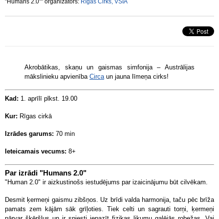
"Humans 2.0"" organizators:
Rīgas Cirks, VSIA
Akrobātikas, skaņu un gaismas simfonija – Austrālijas
mākslinieku apvienība
Circa
un jauna līmeņa cirks!
Kad:
1. aprīlī plkst. 19.00
Kur:
Rīgas cirkā
Izrādes garums:
70 min
Ieteicamais vecums:
8+
Par izrādi "Humans 2.0"
"Human 2.0" ir aizkustinošs iestudējums par izaicinājumu būt cilvēkam.
Desmit ķermeņi gaismu zibšņos. Uz brīdi valda harmonija, taču pēc brīža
pamats zem kājām sāk grīļoties. Tiek celti un sagrauti torņi, ķermeņi
pārvar šķēršļus un ir spiesti iepazīt fizikas likumu galējās robežas. Vai