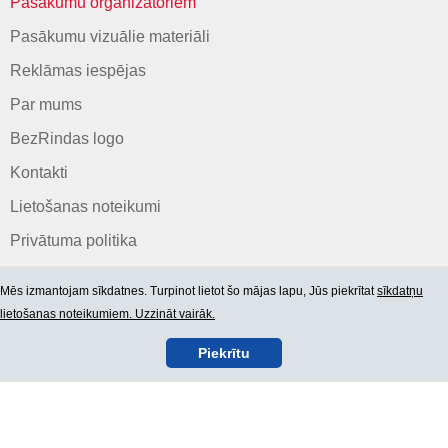
Pasākumu organizatoriem
Pasākumu vizuālie materiāli
Reklāmas iespējas
Par mums
BezRindas logo
Kontakti
Lietošanas noteikumi
Privātuma politika
Mēs izmantojam sīkdatnes. Turpinot lietot šo mājas lapu, Jūs piekrītat
sīkdatņu
lietošanas noteikumiem. Uzzināt vairāk.
Piekrītu
© 2006-2026 SIA "BEZRINDAS.LV".