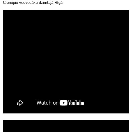
Cronopio vecvecāku dzimtajā Rīgā.