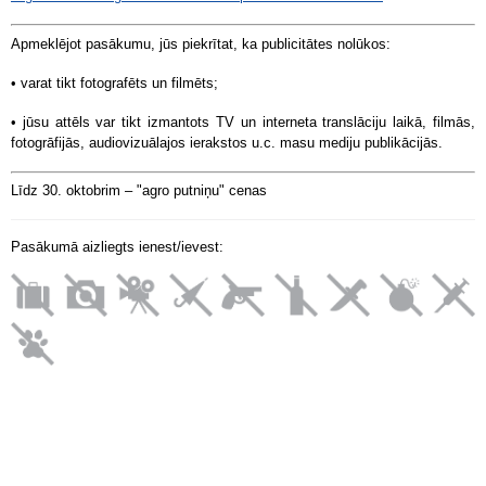
Apmeklējot pasākumu, jūs piekrītat, ka publicitātes nolūkos:
• varat tikt fotografēts un filmēts;
• jūsu attēls var tikt izmantots TV un interneta translāciju laikā, filmās,
fotogrāfijās, audiovizuālajos ierakstos u.c. masu mediju publikācijās.
Līdz 30. oktobrim – "agro putniņu" cenas
Pasākumā aizliegts ienest/ievest: