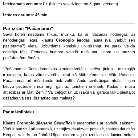
Ieteicamais vecums:
0+ (biļetes vajadzīgas no 3 gadu vecuma)
Izrādes garums:
45 min
Par izrādi "Pačamamo"
Savā koferī nesdams trikus, mūziku, kā arī dažādas noderīgas un
nenoderīgas lietas, klauns
Cronopio
ierodas jaunā (vai varbūt sen
pazīstamā?) vietā. Uzburdams komisku un sirsnīgu ne pārāk veikla
ceļotāja tēlu, Cronopio humora valodā runā par lielam un mazam
pazīstamām tēmām.
“Pačamama” Dienvidamerikas pirmiedzīvotāju – kečvu (inku) – mitoloģijā
ir dieviete, kuras vārdu varētu tulkot kā Māte Zeme vai Māte Pasaule.
Pačamamai arī mūsdienās tiek veltīti Andu civilizācijas rituāli – gan
kečvu pēctečiem nozīmīgi, gan uz tūristiem orientēti. Kādas ir mūsu
attiecības ar Māti Zemi? Vai ceļojot un uz īsāku vai garāku laiku piestājot
dažādās valstīs, šīs attiecības mainās?
Par mākslinieku
Klauns
Cronopio
(
Mariano Gedwillo
) ir argentīnietis ar latviešu saknēm.
Viņš ir audzis Latīņamerikā, uzstājies daudzviet pasaulē, tostarp daudzās
Eiropas valstīs, un šobrīd Rīgas cirkam viņu ir izdevies uz laiciņu noķert