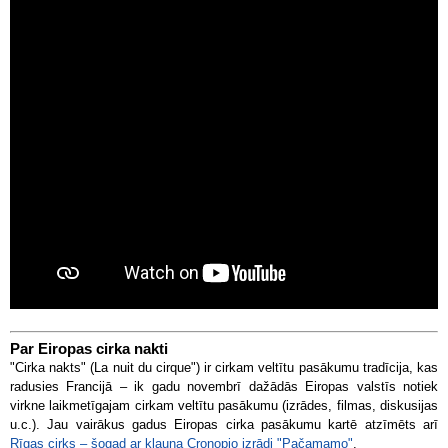
Par Eiropas cirka nakti
"Cirka nakts" (La nuit du cirque") ir cirkam veltītu pasākumu tradīcija, kas
radusies Francijā – ik gadu novembrī dažādās Eiropas valstīs notiek
virkne laikmetīgajam cirkam veltītu pasākumu (izrādes, filmas, diskusijas
u.c.). Jau vairākus gadus Eiropas cirka pasākumu kartē atzīmēts arī
Rīgas cirks – šogad ar klauna Cronopio izrādi "Pačamamo"
.