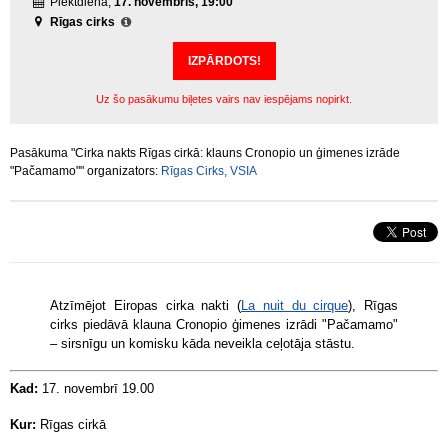
Piektdiena,
17. novembris, 19:00
Rīgas cirks
IZPĀRDOTS!
Uz šo pasākumu biļetes vairs nav iespējams nopirkt.
Pasākuma "Cirka nakts Rīgas cirkā: klauns Cronopio un ģimenes izrāde
"Pačamamo"" organizators:
Rīgas Cirks, VSIA
Atzīmējot Eiropas cirka nakti (
La nuit du cirque
), Rīgas
cirks piedāvā klauna Cronopio ģimenes izrādi "Pačamamo"
– sirsnīgu un komisku kāda neveikla ceļotāja stāstu.
Kad:
17. novembrī 19.00
Kur:
Rīgas cirkā