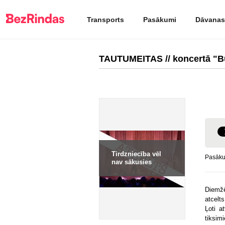
Transports
Pasākumi
Dāvanas
TAUTUMEITAS // koncertā "B
Tirdzniecība vēl
Pasāku
nav sākusies
Diemžē
atcelts
Ļoti a
tiksimi