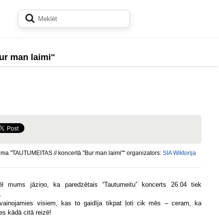
ur man laimi"
ma "TAUTUMEITAS // koncertā "Bur man laimi"" organizators:
SIA Wiktorija
l mums jāziņo, ka paredzētais “Tautumeitu” koncerts 26.04 tiek
.
tvainojamies visiem, kas to gaidīja tikpat ļoti cik mēs – ceram, ka
es kādā citā reizē!