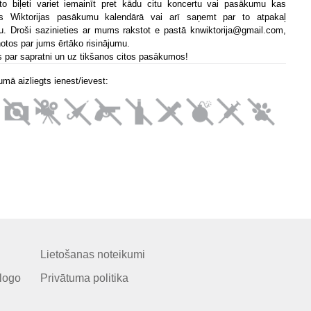
to biļeti variet iemainīt pret kādu citu koncertu vai pasākumu kas
ts Wiktorijas pasākumu kalendārā vai arī saņemt par to atpakaļ
u. Droši sazinieties ar mums rakstot e pastā knwiktorija@gmail.com,
notos par jums ērtāko risinājumu.
s par sapratni un uz tikšanos citos pasākumos!
mā aizliegts ienest/ievest:
Lietošanas noteikumi
logo
Privātuma politika