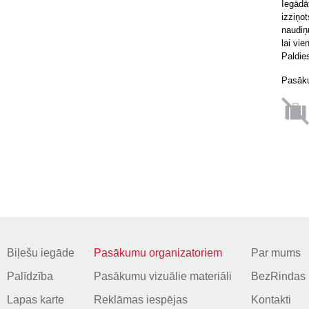
Iegādā
izziņo
naudiņ
lai vie
Paldie
Pasāku
Biļešu iegāde
Pasākumu organizatoriem
Par mums
Palīdzība
Pasākumu vizuālie materiāli
BezRindas 
Lapas karte
Reklāmas iespējas
Kontakti