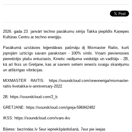
2026. gada 23. janvārī techno pasākumu sērija Takka piepildīs Kaņepes
Kultūras Centru ar techno enerģiju.
Pasākumā uzstāsies leģendārais pašmāju dj Mixmaster Raitis, kurš
joprojām uzticīgs savam parakstam - 100% vinils. Viņam pievienosies
pieredzējis plašu entuziasts, Kinetic raidijuma veidotājs un vadītājs - 2B,
kā arī Ikss un Gretjane, kas ar saviem setiem ienesīs svaigu skanējumu
un atšķirīgas vibrācijas.
MIXMASTER RAITIS: https://soundcloud.com/oneoneriga/mixmaster-
raitis-livetakka-iv-anniversary-2022
2B: https://soundcloud.com/2_b
GRETJANE: https://soundcloud.com/greja-596942482
IKSS: https://soundcloud.com/ivars-iks
Biļetes: bezrindas.lv 5eur iepriekšpārdošanā, 7eur pie ieejas