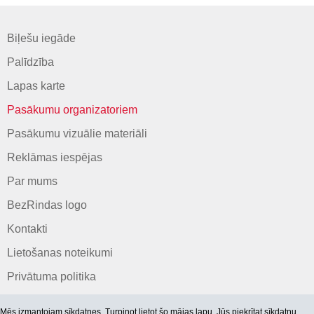
Biļešu iegāde
Palīdzība
Lapas karte
Pasākumu organizatoriem
Pasākumu vizuālie materiāli
Reklāmas iespējas
Par mums
BezRindas logo
Kontakti
Lietošanas noteikumi
Privātuma politika
Mēs izmantojam sīkdatnes. Turpinot lietot šo mājas lapu, Jūs piekrītat
sīkdatņu