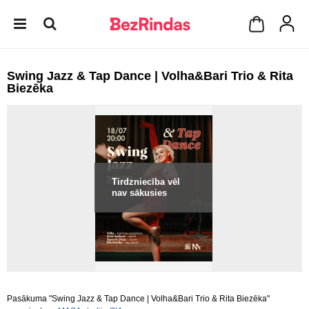
Swing Jazz & Tap Dance | Volha&Bari Trio & Rita
Biezēka
Tirdzniecība vēl
nav sākusies
Pasākuma "Swing Jazz & Tap Dance | Volha&Bari Trio & Rita Biezēka"