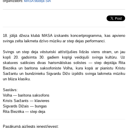
organizators:
MASA studija SIA
18. jūlijā džeza klubā MASA izskanēs koncertprogramma, kas apvieno
svinga zelta laikmeta dzīvo mūziku ar step dejas performanci.
Svings un step deja vēsturiski attīstījušies līdzās viens otram, un jau
kopš 20. gadsimta 30. gadiem kopīgi veidojuši svinga kultūru. Uz
skatuves satiksies divas harismātiskas solistes — step dejotāja Rita
Biezēka un baritona saksofoniste Volha, kura kopā ar pianistu Kristu
Saržantu un bundzinieku Sigvardu Dižo izpildīs svinga laikmeta mūziku
un blūza klasiku.
Sastāvs:
Volha — baritona saksofons
Krists Saržants — klavieres
Sigvards Dižais — bungas
Rita Biezēka — step deja
Pasākumā aizliegts ienest/ievest: