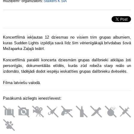
mūziķiem!" organizators:
Stalkers K SIA
Koncertfilmā iekļautas 12 dziesmas no visiem trim grupas albumiem,
kuras Sudden Lights izpildīja savā līdz šim vērienīgākajā brīvdabas šovā
Mežaparka Zaļajā teātrī.
Koncertfilmā paralēli koncerta dziesmām grupas dalībnieki atklājas ļoti
personīgās, dokumentālās etīdēs, kurās zūd robeža starp reālo un
izdomāto, tādējādi dodot iespēju ieskatīties grupas dalībnieku dvēselēs.
Filma latviešu valodā.
Pasākumā aizliegts ienest/ievest: