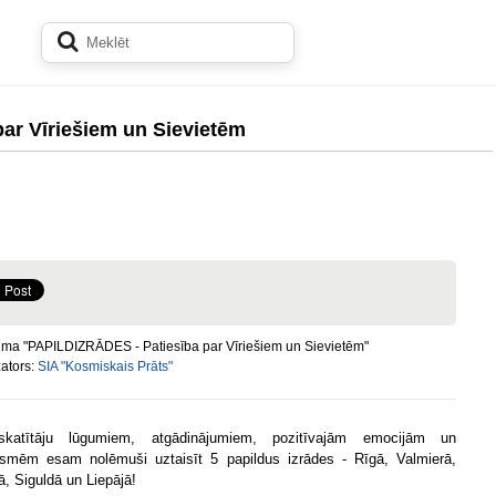
ar Vīriešiem un Sievietēm
ma "PAPILDIZRĀDES - Patiesība par Vīriešiem un Sievietēm"
ators:
SIA "Kosmiskais Prāts"
katītāju lūgumiem, atgādinājumiem, pozitīvajām emocijām un
smēm esam nolēmuši uztaisīt 5 papildus izrādes - Rīgā, Valmierā,
ā, Siguldā un Liepājā!