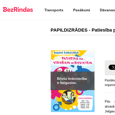
Transports
Pasākumi
Dāvanas
PAPILDIZRĀDES - Patiesība p
Biļešu tirdzniecība
Pasāku
ir beigusies.
organiz
Pēc s
atsauk
Jelgav