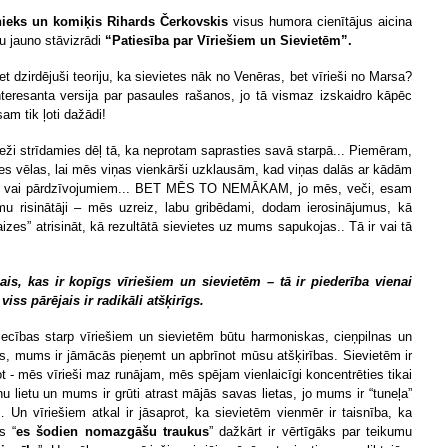
nieks un komiķis Rihards Čerkovskis
visus humora cienītājus aicina
u jauno stāvizrādi
“Patiesība par Vīriešiem un Sievietēm”.
et dzirdējuši teoriju, ka sievietes nāk no Venēras, bet vīrieši no Marsa?
interesanta versija par pasaules rašanos, jo tā vismaz izskaidro kāpēc
am tik ļoti dažādi!
eži strīdamies dēļ tā, ka neprotam saprasties savā starpā... Piemēram,
tes vēlas, lai mēs viņas vienkārši uzklausām, kad viņas dalās ar kādām
m vai pārdzīvojumiem... BET MĒS TO NEMĀKAM, jo mēs, veči, esam
mu risinātāji – mēs uzreiz, labu gribēdami, dodam ierosinājumus, kā
aizes” atrisināt, kā rezultātā sievietes uz mums sapukojas.. Tā ir vai tā
ais, kas ir kopīgs vīriešiem un sievietēm – tā ir piederība vienai
viss pārējais ir radikāli atšķirīgs.
tiecības starp vīriešiem un sievietēm būtu harmoniskas, cieņpilnas un
s, mums ir jāmācās pieņemt un apbrīnot mūsu atšķirības. Sievietēm ir
ot - mēs vīrieši maz runājam, mēs spējam vienlaicīgi koncentrēties tikai
nu lietu un mums ir grūti atrast mājās savas lietas, jo mums ir “tuneļa”
 Un vīriešiem atkal ir jāsaprot, ka sievietēm vienmēr ir taisnība, ka
s “
es šodien nomazgāšu traukus
” dažkārt ir vērtīgāks par teikumu