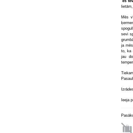
“
es te
lietām
Mēs vī
ķermen
spogul
sevi s
grumbā
ja mēs
to, ka
jau d
temper
Tiekam
Pasaule
Izrāde
Ieeja 
Pasāku