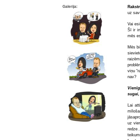
Galerija:
Rakst
uz sav
Vai esi
Šī ir 
mēs es
Mēs bi
sievie
raizē
problē
viņu “r
nav?
Vienīg
sugai, 
Lai at
mīloša
jāsapr
uz vie
redze…
teikum