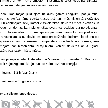
vi mīlu
”. Un vēl mums vīriešiem ir jāiemācās atvainoties par sliktajām
, ko esam izdarījuši mūsu sieviešu sapņos..
rieši, kad mājās pliki ejam uz dušu garām spogulim, pat ja mūsu
is nav pielīdzināms sporta klases autiņam, mēs tik un tā skatāmies
ī un apbrīnojam sevi, kamēr visskaistākās sievietes mēdz skatīties uz
pogulī un domāt, ka ir pieņēmušās svarā vai bēdājas par neredzamām
m… Ja sievietes uz mums apvainojas, mēs viņām lūdzam piedošanu,
 apvainojamies uz sievietēm, mēs arī bieži vien lūdzam piedošanu par
 apvainojāmies. Ja vīriešiem temperatūra ir nedaudz virs normas, mēs
omājam par testamenta jautājumiem, kamēr sievietes ar 39 grādu
atūru bez raizēm kārto māju..
ies jaunajā izrādē "Patiesībā par Vīriešiem un Sievietēm". Būs jautri!
i ir vajadzīgi smiekli, jo humors vairo pozitīvo enerģiju!
s ilgums - 1,2 h (apmēram);
pasākumā no 18 gadu vecuma.
mā aizliegts ienest/ievest: