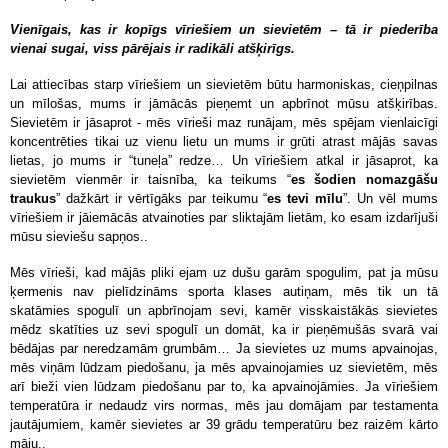
Vienīgais, kas ir kopīgs vīriešiem un sievietēm – tā ir piederība
vienai sugai, viss pārējais ir radikāli atšķirīgs.
Lai attiecības starp vīriešiem un sievietēm būtu harmoniskas, cieņpilnas
un mīlošas, mums ir jāmācās pieņemt un apbrīnot mūsu atšķirības.
Sievietēm ir jāsaprot - mēs vīrieši maz runājam, mēs spējam vienlaicīgi
koncentrēties tikai uz vienu lietu un mums ir grūti atrast mājās savas
lietas, jo mums ir “tuneļa” redze… Un vīriešiem atkal ir jāsaprot, ka
sievietēm vienmēr ir taisnība, ka teikums “
es šodien nomazgāšu
traukus
” dažkārt ir vērtīgāks par teikumu “
es tevi mīlu
”. Un vēl mums
vīriešiem ir jāiemācās atvainoties par sliktajām lietām, ko esam izdarījuši
mūsu sieviešu sapņos..
Mēs vīrieši, kad mājās pliki ejam uz dušu garām spogulim, pat ja mūsu
ķermenis nav pielīdzināms sporta klases autiņam, mēs tik un tā
skatāmies spogulī un apbrīnojam sevi, kamēr visskaistākās sievietes
mēdz skatīties uz sevi spogulī un domāt, ka ir pieņēmušās svarā vai
bēdājas par neredzamām grumbām… Ja sievietes uz mums apvainojas,
mēs viņām lūdzam piedošanu, ja mēs apvainojamies uz sievietēm, mēs
arī bieži vien lūdzam piedošanu par to, ka apvainojāmies. Ja vīriešiem
temperatūra ir nedaudz virs normas, mēs jau domājam par testamenta
jautājumiem, kamēr sievietes ar 39 grādu temperatūru bez raizēm kārto
māju..