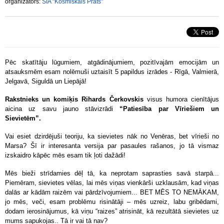
organizators:
SIA "Kosmiskais Prāts"
Pēc skatītāju lūgumiem, atgādinājumiem, pozitīvajām emocijām un
atsauksmēm esam nolēmuši uztaisīt 5 papildus izrādes - Rīgā, Valmierā,
Jelgavā, Siguldā un Liepājā!
Rakstnieks un komiķis Rihards Čerkovskis
visus humora cienītājus
aicina uz savu jauno stāvizrādi
“Patiesība par Vīriešiem un
Sievietēm”.
Vai esiet dzirdējuši teoriju, ka sievietes nāk no Venēras, bet vīrieši no
Marsa? Šī ir interesanta versija par pasaules rašanos, jo tā vismaz
izskaidro kāpēc mēs esam tik ļoti dažādi!
Mēs bieži strīdamies dēļ tā, ka neprotam saprasties savā starpā...
Piemēram, sievietes vēlas, lai mēs viņas vienkārši uzklausām, kad viņas
dalās ar kādām raizēm vai pārdzīvojumiem... BET MĒS TO NEMĀKAM,
jo mēs, veči, esam problēmu risinātāji – mēs uzreiz, labu gribēdami,
dodam ierosinājumus, kā viņu “raizes” atrisināt, kā rezultātā sievietes uz
mums sapukojas.. Tā ir vai tā nav?