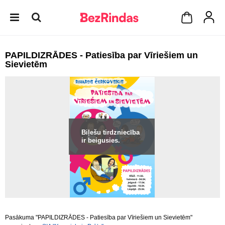
PAPILDIZRĀDES - Patiesība par Vīriešiem un
Sievietēm
Biļešu tirdzniecība
ir beigusies.
Pasākuma "PAPILDIZRĀDES - Patiesība par Vīriešiem un Sievietēm"