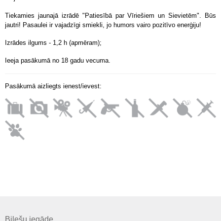
Tiekamies jaunajā izrādē "Patiesībā par Vīriešiem un Sievietēm". Būs
jautri! Pasaulei ir vajadzīgi smiekli, jo humors vairo pozitīvo enerģiju!
Izrādes ilgums - 1,2 h (apmēram);
Ieeja pasākumā no 18 gadu vecuma.
Pasākumā aizliegts ienest/ievest:
Biļešu iegāde