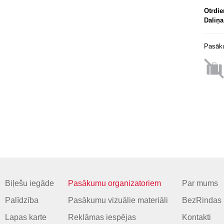
Otrdie
Daliņ
Pasāku
Biļešu iegāde
Pasākumu organizatoriem
Par mums
Palīdzība
Pasākumu vizuālie materiāli
BezRindas 
Lapas karte
Reklāmas iespējas
Kontakti