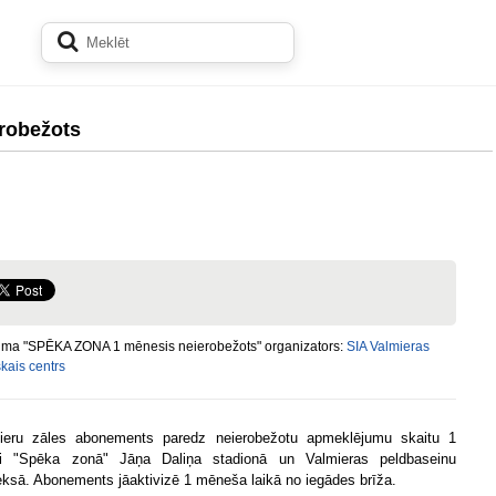
robežots
ma "SPĒKA ZONA 1 mēnesis neierobežots" organizators:
SIA Valmieras
kais centrs
ieru zāles abonements paredz neierobežotu apmeklējumu skaitu 1
i "Spēka zonā" Jāņa Daliņa stadionā un Valmieras peldbaseinu
ksā. Abonements jāaktivizē 1 mēneša laikā no iegādes brīža.