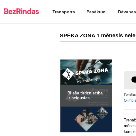
Transports
Pasākumi
Dāvanas
SPĒKA ZONA 1 mēnesis neie
Biļešu tirdzniecība
Pasāku
ir beigusies.
Olimpis
Trenaž
mēnes
komple