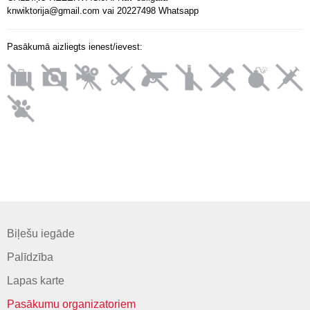
knwiktorija@gmail.com vai 20227498 Whatsapp
Pasākumā aizliegts ienest/ievest:
Biļešu iegāde
Palīdzība
Lapas karte
Pasākumu organizatoriem