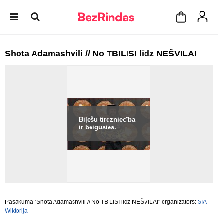
Shota Adamashvili // No TBILISI līdz NEŠVILAI
Biļešu tirdzniecība
ir beigusies.
Pasākuma "Shota Adamashvili // No TBILISI līdz NEŠVILAI" organizators:
SIA
Wiktorija