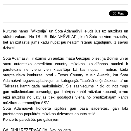
Kultūras nams "Wiktorija" un Šota Adamašvii ielūdz jūs uz mūzikas un
stāstu vakaru "No TBILISI līdz NEŠVILAI" , kurā Šota ne vien muzicēs,
bet arī izstāstīs jums kādu nupat jau neaizmirstamu atgadījumu iz savas
dzīves!
Šota Adamašvili ir dzimis un audzis mazā Gruzijas pilsētiņā Bolnisi un ar
savu autentisko amerikāņu country mūzikas izpildīšanas manieri ir
pārsteidzis ne vienu vien klausītāju kā tas nupat ir noticis kādā
starptautiskā konkursā, proti - Texas Country Music Awards, kur Šota
Adamašvili ieguvis apbalvojumus kategorijās “Labākā oriģināldziesma” un
“Teksasa kantrī gada mākslinieks”. Šis sasniegums ir tik ļoti nozīmīgs
gan māksliniekam personīgi, gan Latvijas kantrī mūzikai kopumā, pirmo
reizi mūziķis no Latvijas tiek godalgots vienā no prestižākajām kantrī
mūzikas ceremonijām ASV.
Šota Adamašvili koncertā izpildīs gan paša sacerētas, gan labi
pazīstamas populārās mūzikas dziesmas country stilā.
Koncerts paredzēts pie galdiņiem
GALDIŅU REZERVĀCIJA: Nav obligāta