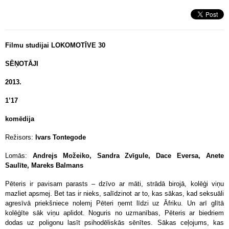
Filmu studijai LOKOMOTĪVE 30
SĒŅOTĀJI
2013.
1’17
komēdija
Režisors:
Ivars Tontegode
Lomās:
Andrejs Možeiko, Sandra Zvīgule, Dace Eversa, Anete
Saulīte, Mareks Balmans
Pēteris ir pavisam parasts – dzīvo ar māti, strādā birojā, kolēģi viņu
mazliet apsmej. Bet tas ir nieks, salīdzinot ar to, kas sākas, kad seksuāli
agresīvā priekšniece nolemj Pēteri ņemt līdzi uz Āfriku. Un arī glītā
kolēģīte sāk viņu aplidot. Noguris no uzmanības, Pēteris ar biedriem
dodas uz poligonu lasīt psihodēliskās sēnītes. Sākas ceļojums, kas