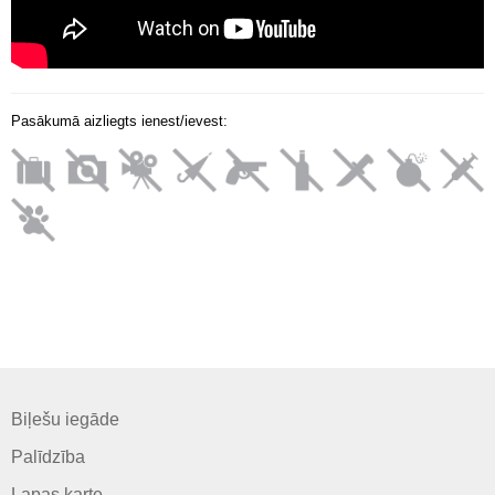
Pasākumā aizliegts ienest/ievest:
Biļešu iegāde
Palīdzība
Lapas karte