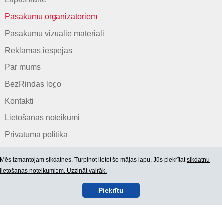
Pasākumu organizatoriem
Pasākumu vizuālie materiāli
Reklāmas iespējas
Par mums
BezRindas logo
Kontakti
Lietošanas noteikumi
Privātuma politika
Mēs izmantojam sīkdatnes. Turpinot lietot šo mājas lapu, Jūs piekrītat
sīkdatņu
lietošanas noteikumiem. Uzzināt vairāk.
Piekrītu
© 2006-2026 SIA "BEZRINDAS.LV".