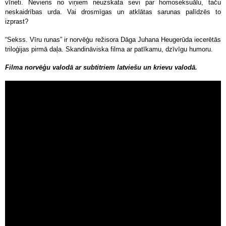
vīrieti. Neviens no viņiem neuzskata sevi par homoseksuālu, taču
neskaidrības urda. Vai drosmīgas un atklātas sarunas palīdzēs to
izprast?
“Sekss. Vīru runas” ir norvēģu režisora Dāga Juhana Heugerūda iecerētās
triloģijas pirmā daļa. Skandināviska filma ar patīkamu, dzīvīgu humoru.
Filma norvēģu valodā ar subtitriem latviešu un krievu valodā.