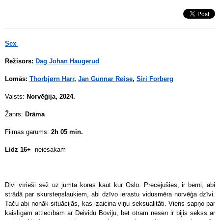
Sex
Režisors:
Dag Johan Haugerud
Lomās:
Thorbjørn Harr
,
Jan Gunnar Røise
,
Siri Forberg
Valsts:
Norvēģija, 2024.
Žanrs:
Drāma
Filmas garums:
2h 05 min.
Lidz 16+
neiesakam
Divi vīrieši sēž uz jumta kores kaut kur Oslo. Precējušies, ir bērni, abi
strādā par skursteņslauķiem, abi dzīvo ierastu vidusmēra norvēģa dzīvi.
Taču abi nonāk situācijās, kas izaicina viņu seksualitāti. Viens sapņo par
kaislīgām attiecībām ar Deividu Boviju, bet otram nesen ir bijis sekss ar