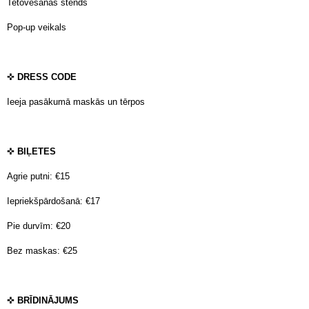
Tetovēšanas stends
Pop-up veikals
✜
DRESS CODE
Ieeja pasākumā maskās un tērpos
✜
BIĻETES
Agrie putni: €15
Iepriekšpārdošanā: €17
Pie durvīm: €20
Bez maskas: €25
✜
BRĪDINĀJUMS