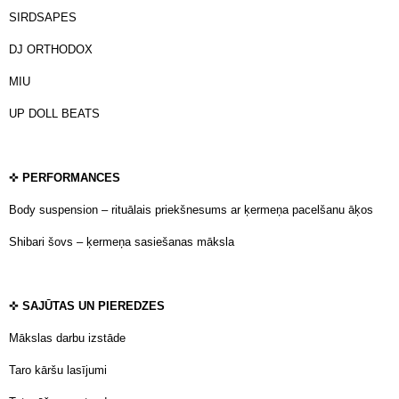
SIRDSAPES
DJ ORTHODOX
MIU
UP DOLL BEATS
✜
PERFORMANCES
Body suspension – rituālais priekšnesums ar ķermeņa pacelšanu āķos
Shibari šovs – ķermeņa sasiešanas māksla
✜
SAJŪTAS UN PIEREDZES
Mākslas darbu izstāde
Taro kāršu lasījumi