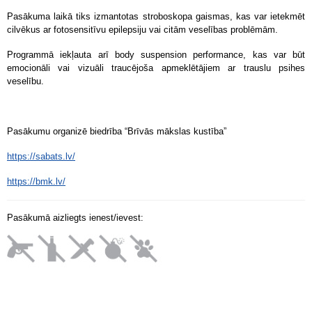
Pasākuma laikā tiks izmantotas stroboskopa gaismas, kas var ietekmēt
cilvēkus ar fotosensitīvu epilepsiju vai citām veselības problēmām.
Programmā iekļauta arī body suspension performance, kas var būt
emocionāli vai vizuāli traucējoša apmeklētājiem ar trauslu psihes
veselību.
Pasākumu organizē biedrība “Brīvās mākslas kustība”
https://sabats.lv/
https://bmk.lv/
Pasākumā aizliegts ienest/ievest: