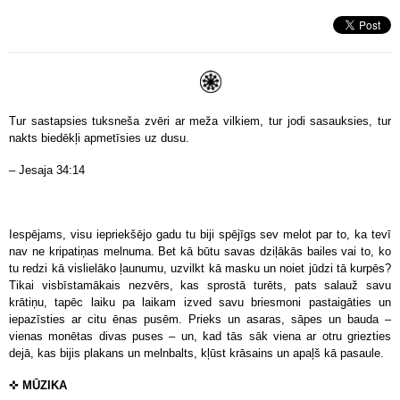
Tur sastapsies tuksneša zvēri ar meža vilkiem, tur jodi sasauksies, tur
nakts biedēkļi apmetīsies uz dusu.
– Jesaja 34:14
Iespējams, visu iepriekšējo gadu tu biji spējīgs sev melot par to, ka tevī
nav ne kripatiņas melnuma. Bet kā būtu savas dziļākās bailes vai to, ko
tu redzi kā vislielāko ļaunumu, uzvilkt kā masku un noiet jūdzi tā kurpēs?
Tikai visbīstamākais nezvērs, kas sprostā turēts, pats salauž savu
krātiņu, tapēc laiku pa laikam izved savu briesmoni pastaigāties un
iepazīsties ar citu ēnas pusēm. Prieks un asaras, sāpes un bauda –
vienas monētas divas puses – un, kad tās sāk viena ar otru griezties
dejā, kas bijis plakans un melnbalts, kļūst krāsains un apaļš kā pasaule.
✜
MŪZIKA