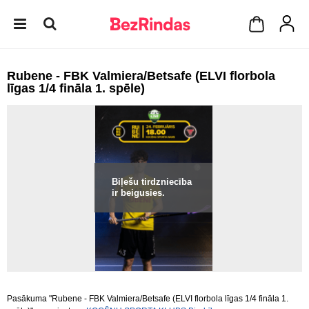
Rubene - FBK Valmiera/Betsafe (ELVI florbola
līgas 1/4 fināla 1. spēle)
Biļešu tirdzniecība
ir beigusies.
Pasākuma "Rubene - FBK Valmiera/Betsafe (ELVI florbola līgas 1/4 fināla 1.