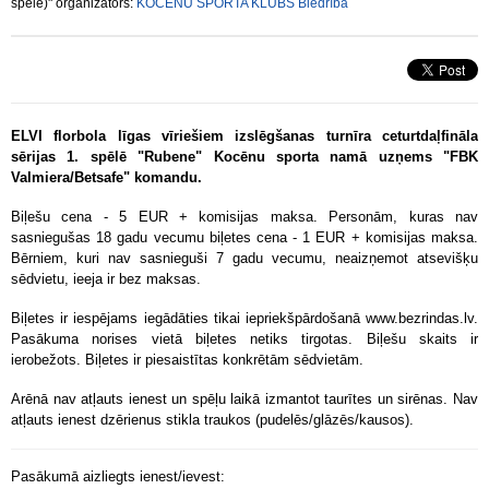
spēle)" organizators:
KOCĒNU SPORTA KLUBS Biedrība
ELVI florbola līgas vīriešiem izslēgšanas turnīra ceturtdaļfināla
sērijas 1. spēlē "Rubene" Kocēnu sporta namā uzņems "FBK
Valmiera/Betsafe" komandu.
Biļešu cena - 5 EUR + komisijas maksa. Personām, kuras nav
sasniegušas 18 gadu vecumu biļetes cena - 1 EUR + komisijas maksa.
Bērniem, kuri nav sasnieguši 7 gadu vecumu, neaizņemot atsevišķu
sēdvietu, ieeja ir bez maksas.
Biļetes ir iespējams iegādāties tikai iepriekšpārdošanā www.bezrindas.lv.
Pasākuma norises vietā biļetes netiks tirgotas. Biļešu skaits ir
ierobežots. Biļetes ir piesaistītas konkrētām sēdvietām.
Arēnā nav atļauts ienest un spēļu laikā izmantot taurītes un sirēnas. Nav
atļauts ienest dzērienus stikla traukos (pudelēs/glāzēs/kausos).
Pasākumā aizliegts ienest/ievest: