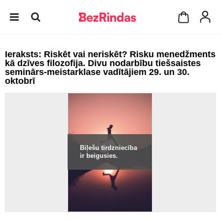
Ieraksts: Riskēt vai neriskēt? Risku menedžments
kā dzīves filozofija. Divu nodarbību tiešsaistes
seminārs-meistarklase vadītājiem 29. un 30.
oktobrī
Biļešu tirdzniecība
ir beigusies.