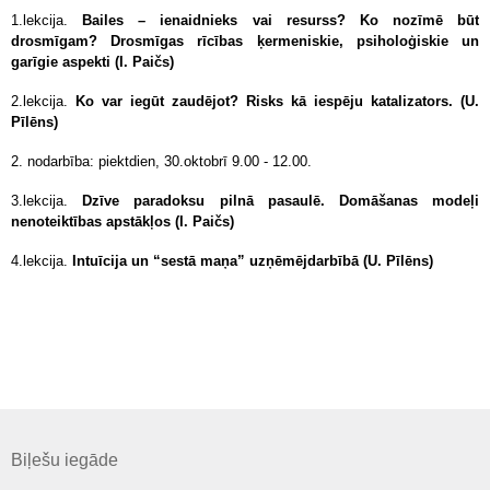
1.lekcija.
Bailes – ienaidnieks vai resurss? Ko nozīmē būt
drosmīgam? Drosmīgas rīcības ķermeniskie, psiholoģiskie un
garīgie aspekti (I. Paičs)
2.lekcija.
Ko var iegūt zaudējot? Risks kā iespēju katalizators. (U.
Pīlēns)
2. nodarbība: piektdien, 30.oktobrī 9.00 - 12.00.
3.lekcija.
Dzīve paradoksu pilnā pasaulē. Domāšanas modeļi
nenoteiktības apstākļos (I. Paičs)
4.lekcija.
Intuīcija un “sestā maņa” uzņēmējdarbībā (U. Pīlēns)
Biļešu iegāde