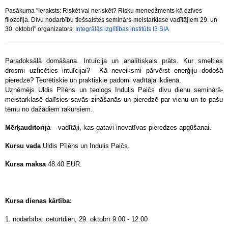
Pasākuma "Ieraksts: Riskēt vai neriskēt? Risku menedžments kā dzīves
filozofija. Divu nodarbību tiešsaistes seminārs-meistarklase vadītājiem 29. un
30. oktobrī" organizators:
Integrālās izglītības institūts I3 SIA
Paradoksālā domāšana. Intuīcija un analītiskais prāts. Kur smelties
drosmi uzticēties intuīcijai? Kā neveiksmi pārvērst enerģiju dodošā
pieredzē? Teorētiskie un praktiskie padomi vadītāja ikdienā.
Uzņēmējs Uldis Pīlēns un teologs Indulis Paičs divu dienu seminārā-
meistarklasē dalīsies savās zināšanās un pieredzē par vienu un to pašu
tēmu no dažādiem rakursiem.
Mērķauditorija
– vadītāji, kas gatavi inovatīvas pieredzes apgūšanai.
Kursu vada
Uldis Pīlēns un Indulis Paičs.
Kursa maksa
48.40 EUR.
Kursa dienas kārtība:
1. nodarbība: ceturtdien, 29. oktobrī 9.00 - 12.00