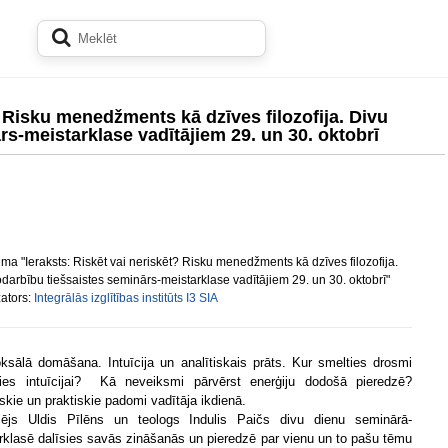
? Risku menedžments kā dzīves filozofija. Divu
s-meistarklase vadītājiem 29. un 30. oktobrī
a "Ieraksts: Riskēt vai neriskēt? Risku menedžments kā dzīves filozofija.
darbību tiešsaistes seminārs-meistarklase vadītājiem 29. un 30. oktobrī"
ators:
Integrālās izglītības institūts I3 SIA
ksālā domāšana. Intuīcija un analītiskais prāts. Kur smelties drosmi
ties intuīcijai? Kā neveiksmi pārvērst enerģiju dodošā pieredzē?
iskie un praktiskie padomi vadītāja ikdienā.
ējs Uldis Pīlēns un teologs Indulis Paičs divu dienu seminārā-
rklasē dalīsies savās zināšanās un pieredzē par vienu un to pašu tēmu