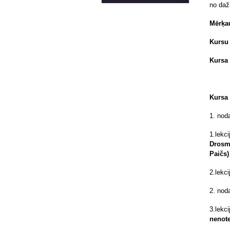
no daž
Mērķau
Kursu
Kursa
Kursa 
1. noda
1.lekc
Drosm
Paičs)
2.lekci
2. noda
3.lek
nenote