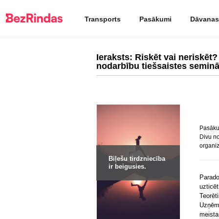
Transports
Pasākumi
Dāvanas
Ieraksts: Riskēt vai neriskēt
nodarbību tiešsaistes seminār
Pasākum
Divu no
organiz
Biļešu tirdzniecība
ir beigusies.
Parado
uzticē
Teorēt
Uzņēm
meista