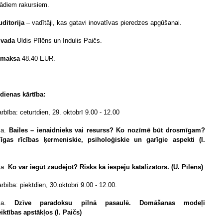
ādiem rakursiem.
ditorija
– vadītāji, kas gatavi inovatīvas pieredzes apgūšanai.
 vada
Uldis Pīlēns un Indulis Paičs.
 maksa
48.40 EUR.
dienas kārtība:
rbība: ceturtdien, 29. oktobrī 9.00 - 12.00
ija.
Bailes – ienaidnieks vai resurss? Ko nozīmē būt drosmīgam?
īgas rīcības ķermeniskie, psiholoģiskie un garīgie aspekti (I.
ja.
Ko var iegūt zaudējot? Risks kā iespēju katalizators. (U. Pīlēns)
rbība: piektdien, 30.oktobrī 9.00 - 12.00.
cija.
Dzīve paradoksu pilnā pasaulē. Domāšanas modeļi
iktības apstākļos (I. Paičs)