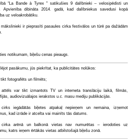
ībā “La Bande à Tyrex '' satikušies 9 dalībnieki – velosipēdisti un
. ​Apvienība dibināta 2014. gadā, kad dalībniekus savedusi kopā
ība uz veloakrobātiku.
 mākslinieki ir pieprasīti pasaules cirka festivālos un tūrē pa dažādām
m.
ties notikumam, biļešu cenas pieaugs.
ējot pasākumu, jūs piekrītat, ka publicitātes nolūkos:
 tikt fotografēts un filmēts;
 attēls var tikt izmantots TV un interneta translāciju laikā, filmās,
fijās, audiovizuālajos ierakstos u.c. masu mediju publikācijās.
 cirks iegādātās biļetes atpakaļ nepieņem un nemaina, izņemot
mus, kad izrāde ir atcelta vai mainīts tās datums.
 cirka arēnā un balkonā vietas nav numurētas – ierodoties uz
mu, katrs ieņem ērtākās vietas atbilstošajā biļešu zonā.