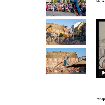
līdzpā
Par a