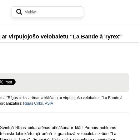
a ar virpuļojošo velobaletu "La Bande à Tyrex"
a "Rīgas cirks: arēnas atklāšana ar virpuļojošo velobaletu "La Bande à
 organizators:
Rīgas Cirks, VSIA
Svinīgā Rīgas cirka arēnas atklāšana ir klāt! Pirmais notikums
tehniski labiekārtotajā arēnā ir grandiozā velobaleta izrāde "La
Bande à Tyrex" (Francija) tāda paša nosaukuma apvienības