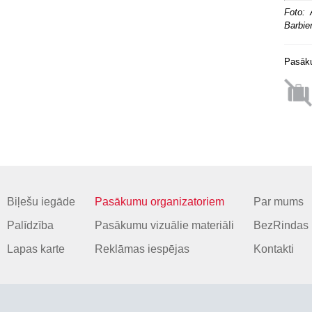
Foto: 
Barbie
Pasāku
Biļešu iegāde
Pasākumu organizatoriem
Par mums
Palīdzība
Pasākumu vizuālie materiāli
BezRindas 
Lapas karte
Reklāmas iespējas
Kontakti