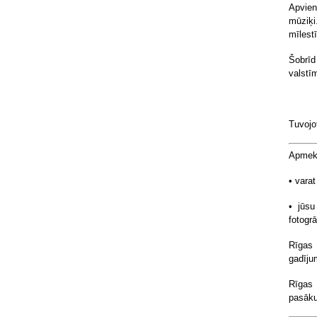
Apvien
mūziķi
mīlest
Šobrīd
valstī
Tuvojo
Apmekl
• varat
• jūsu
fotogrā
Rīgas
gadīju
Rīgas
pasāku