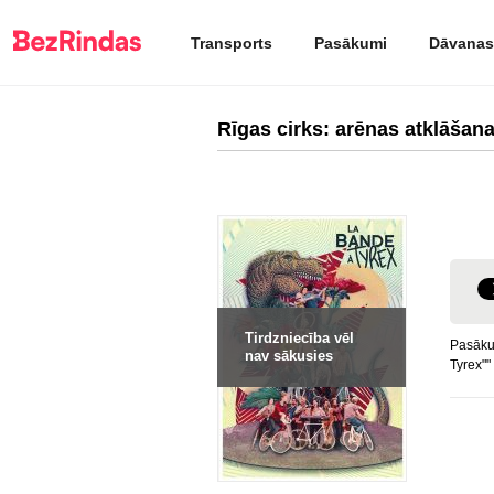
Transports
Pasākumi
Dāvanas
Rīgas cirks: arēnas atklāšan
Tirdzniecība vēl
Pasākum
nav sākusies
Tyrex""