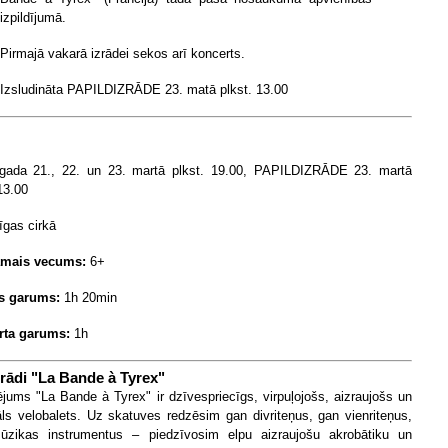
izpildījumā.
Pirmajā vakarā izrādei sekos arī koncerts.
Izsludināta PAPILDIZRĀDE 23. matā plkst. 13.00
 gada 21
., 22. un 23. martā plkst. 19.00, PAPILDIZRĀDE 23. martā
13.00
īgas cirkā
amais vecums:
6
+
s garums:
1h 20
min
rta garums:
1h
rādi "
La Bande à Tyrex
"
ējums "La Bande à Tyrex" ir dzīvespriecīgs, virpuļojošs, aizraujošs un
ls velobalets. Uz skatuves redzēsim gan divriteņus, gan vienriteņus,
zikas instrumentus – piedzīvosim elpu aizraujošu akrobātiku un