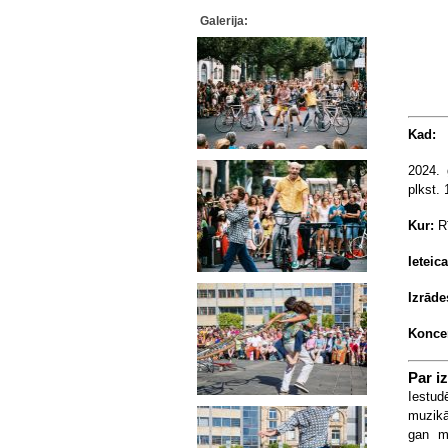
Galerija:
Kad:
2024.
plkst. 
Kur:
R
Ieteic
Izrāde
Konce
Par iz
Iestud
muzikā
gan mū