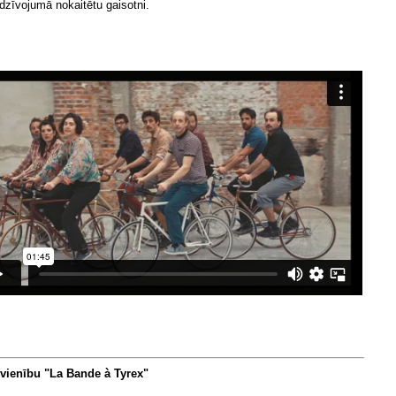
rdzīvojumā nokaitētu gaisotni.
pvienību
"
La Bande à Tyrex"