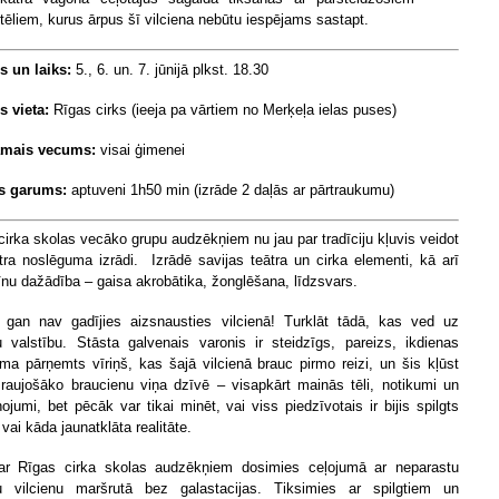
tēliem, kurus ārpus šī vilciena nebūtu iespējams sastapt.
 un laiks:
5., 6. un. 7. jūnijā plkst. 18.30
s vieta:
Rīgas cirks (ieeja pa vārtiem no Merķeļa ielas puses)
amais vecums:
visai ģimenei
s garums:
aptuveni 1h50 min (izrāde 2 daļās ar pārtraukumu)
cirka skolas vecāko grupu audzēkņiem nu jau par tradīciju kļuvis veidot
ra noslēguma izrādi. Izrādē savijas teātra un cirka elementi, kā arī
līnu dažādība – gaisa akrobātika, žonglēšana, līdzsvars.
gan nav gadījies aizsnausties vilcienā! Turklāt tādā, kas ved uz
 valstību. Stāsta galvenais varonis ir steidzīgs, pareizs, ikdienas
ma pārņemts vīriņš, kas šajā vilcienā brauc pirmo reizi, un šis kļūst
zraujošāko braucienu viņa dzīvē – visapkārt mainās tēli, notikumi un
ojumi, bet pēcāk var tikai minēt, vai viss piedzīvotais ir bijis spilgts
vai kāda jaunatklāta realitāte.
r Rīgas cirka skolas audzēkņiem dosimies ceļojumā ar neparastu
 vilcienu maršrutā bez galastacijas. Tiksimies ar spilgtiem un