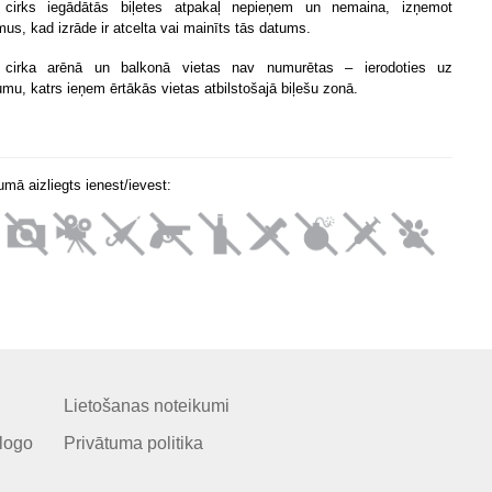
 cirks iegādātās biļetes atpakaļ nepieņem un nemaina, izņemot
mus, kad izrāde ir atcelta vai mainīts tās datums.
 cirka arēnā un balkonā vietas nav numurētas – ierodoties uz
mu, katrs ieņem ērtākās vietas atbilstošajā biļešu zonā.
mā aizliegts ienest/ievest:
Lietošanas noteikumi
logo
Privātuma politika