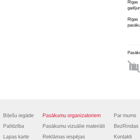
Rīgas
gadīju
Rīgas
pasāku
Pasāku
Biļešu iegāde
Pasākumu organizatoriem
Par mums
Palīdzība
Pasākumu vizuālie materiāli
BezRindas 
Lapas karte
Reklāmas iespējas
Kontakti