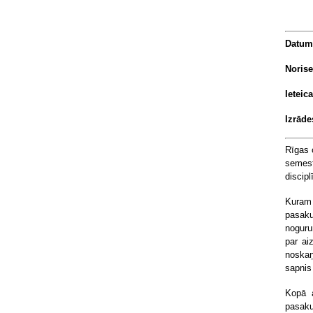
Datums
Norise
Ieteic
Izrāde
Rīgas 
semest
discip
Kuram 
pasaku
noguru
par ai
noskaņ
sapnis 
Kopā a
pasaku