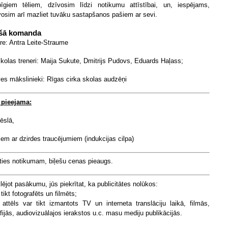
īgiem tēliem, dzīvosim līdzi notikumu attīstībai, un, iespējams,
vosim arī mazliet tuvāku sastapšanos pašiem ar sevi.
šā komanda
re: Antra Leite-Straume
skolas treneri: Maija Sukute, Dmitrijs Pudovs, Eduards Haļass;
es mākslinieki: Rīgas cirka skolas audzēņi
 pieejama:
rēslā,
kiem ar dzirdes traucējumiem (indukcijas cilpa)
ties notikumam, biļešu cenas pieaugs.
ējot pasākumu, jūs piekrītat, ka publicitātes nolūkos:
 tikt fotografēts un filmēts;
 attēls var tikt izmantots TV un interneta translāciju laikā, filmās,
fijās, audiovizuālajos ierakstos u.c. masu mediju publikācijās.