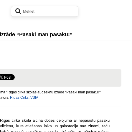
 izrāde “Pasaki man pasaku!”
ma "Rīgas cirka skolas audzēkņu izrāde “Pasaki man pasaku!”"
ators:
Rīgas Cirks, VSIA
Rīgas cirka skola aicina doties ceļojumā ar neparastu pasaku
vilcienu, kura atiešanas laiks un galastacija nav zināmi, taču
katrā vagonā ceļotājus sagaida tikšanās ar pārsteidzošiem