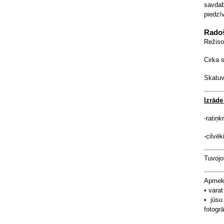
savdab
piedzī
Rado
Režiso
Cirka 
Skatuv
Izrāde
-ratiņk
-cilvē
Tuvojo
Apmekl
• varat
• jūsu
fotogrā