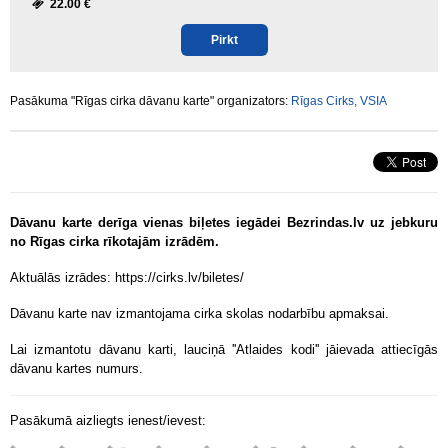
22.00 €
Pirkt
Pasākuma "Rīgas cirka dāvanu karte" organizators:
Rīgas Cirks, VSIA
Dāvanu karte derīga vienas biļetes iegādei Bezrindas.lv uz jebkuru
no Rīgas cirka rīkotajām izrādēm.
Aktuālās izrādes: https://cirks.lv/biletes/
Dāvanu karte nav izmantojama cirka skolas nodarbību apmaksai.
Lai izmantotu dāvanu karti, lauciņā ''Atlaides kodi'' jāievada attiecīgās
dāvanu kartes numurs.
Pasākumā aizliegts ienest/ievest: