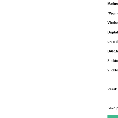
Mašīn
"Wome
Viedas
Digitā
un citi
DARB
8. okt
9. okt
Vairāk
Seko 