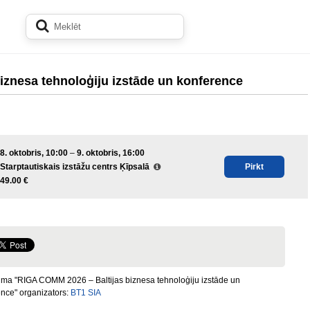
iznesa tehnoloģiju izstāde un konference
8. oktobris, 10:00
–
9. oktobris, 16:00
Starptautiskais izstāžu centrs Ķīpsalā
Pirkt
49.00 €
ma "RIGA COMM 2026 – Baltijas biznesa tehnoloģiju izstāde un
nce" organizators:
BT1 SIA