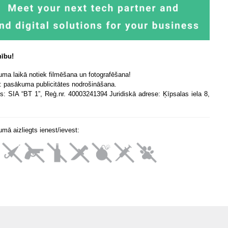
ību!
ma laikā notiek filmēšana un fotografēšana!
: pasākuma publicitātes nodrošināšana.
is: SIA “BT 1”, Reģ.nr. 40003241394 Juridiskā adrese: Ķīpsalas iela 8,
mā aizliegts ienest/ievest: