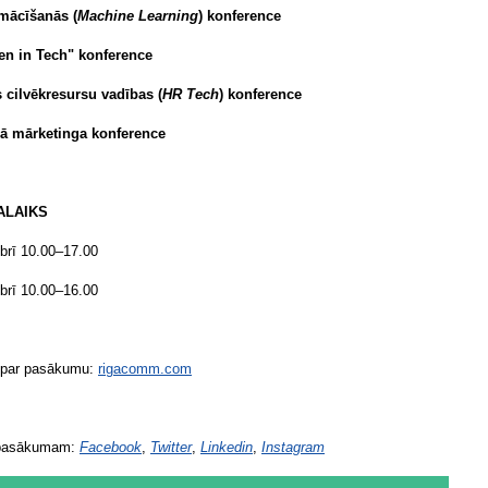
mācīšanās (
Machine Learning
) konference
n in Tech" konference
 cilvēkresursu vadības (
HR Tech
) konference
lā mārketinga konference
ALAIKS
obrī 10.00–17.00
obrī 10.00–16.00
 par pasākumu:
rigacomm.com
pasākumam:
Facebook
,
Twitter
,
Linkedin
,
Instagram