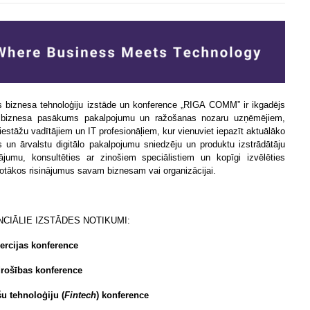
as biznesa tehnoloģiju izstāde un konference „RIGA COMM” ir ikgadējs
 biznesa pasākums pakalpojumu un ražošanas nozaru uzņēmējiem,
 iestāžu vadītājiem un IT profesionāļiem, kur vienuviet iepazīt aktuālāko
as un ārvalstu digitālo pakalpojumu sniedzēju un produktu izstrādātāju
ājumu, konsultēties ar zinošiem speciālistiem un kopīgi izvēlēties
otākos risinājumus savam biznesam vai organizācijai.
CIĀLIE IZSTĀDES NOTIKUMI:
rcijas konference
rošības konference
u tehnoloģiju (
Fintech
) konference