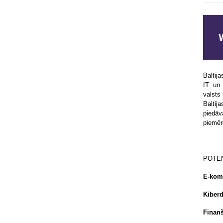
Baltij
IT un
valsts
Baltij
piedāv
piemēr
POTEN
E-kome
Kiberd
Finanš