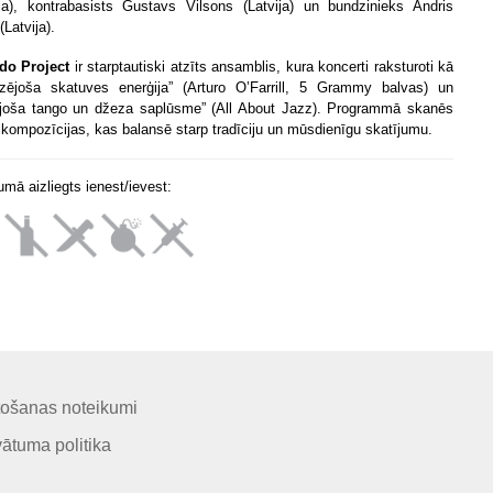
ija), kontrabasists Gustavs Vilsons (Latvija) un bundzinieks Andris
(Latvija).
do Project
ir starptautiski atzīts ansamblis, kura koncerti raksturoti kā
rizējoša skatuves enerģija” (Arturo O’Farrill, 5 Grammy balvas) un
ujoša tango un džeza saplūsme” (All About Jazz). Programmā skanēs
ālkompozīcijas, kas balansē starp tradīciju un mūsdienīgu skatījumu.
mā aizliegts ienest/ievest:
tošanas noteikumi
vātuma politika