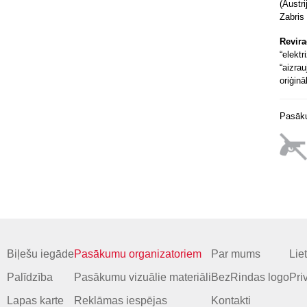
(Austr
Zabris 
Revira
“elekt
“aizra
oriģin
Pasāku
Biļešu iegāde
Pasākumu organizatoriem
Par mums
Lie
Palīdzība
Pasākumu vizuālie materiāli
BezRindas logo
Pri
Lapas karte
Reklāmas iespējas
Kontakti