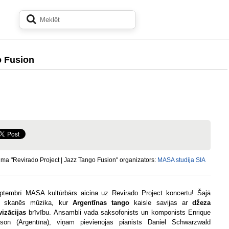
o Fusion
a "Revirado Project | Jazz Tango Fusion" organizators:
MASA studija SIA
ptembrī MASA kultūrbārs aicina uz Revirado Project koncertu! Šajā
ā skanēs mūzika, kur
Argentīnas tango
kaisle savijas ar
džeza
vizācijas
brīvību. Ansambli vada saksofonists un komponists Enrique
son (Argentīna), viņam pievienojas pianists Daniel Schwarzwald