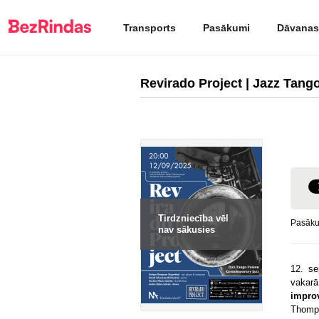
Transports
Pasākumi
Dāvanas
Revirado Project | Jazz Tang
Tirdzniecība vēl
Pasākum
nav sākusies
12. se
vakar
impro
Thomp