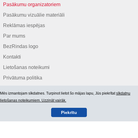
Pasākumu organizatoriem
Pasākumu vizuālie materiāli
Reklāmas iespējas
Par mums
BezRindas logo
Kontakti
Lietošanas noteikumi
Privātuma politika
Mēs izmantojam sīkdatnes. Turpinot lietot šo mājas lapu, Jūs piekrītat
sīkdatņu
lietošanas noteikumiem. Uzzināt vairāk.
Piekrītu
© 2006-2026 SIA "BEZRINDAS.LV".