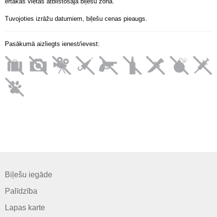
ērtākās vietas atbilstošajā biļešu zonā.
Tuvojoties izrāžu datumiem, biļešu cenas pieaugs.
Pasākumā aizliegts ienest/ievest:
Biļešu iegāde
Palīdzība
Lapas karte