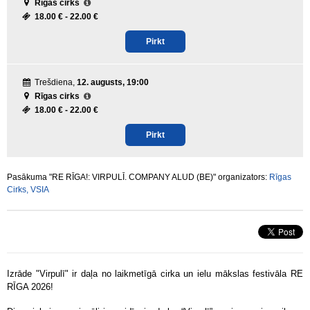
Rīgas cirks
18.00 € -
22.00 €
Pirkt
Trešdiena,
12. augusts, 19:00
Rīgas cirks
18.00 € -
22.00 €
Pirkt
Pasākuma "RE RĪGA!: VIRPULĪ. COMPANY ALUD (BE)" organizators:
Rīgas
Cirks, VSIA
Izrāde "Virpulī" ir daļa no laikmetīgā cirka un ielu mākslas festivāla RE
RĪGA 2026!