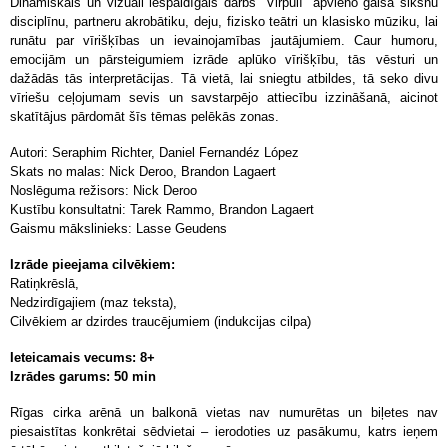
Dinamiskais un vizuāli iespaidīgais darbs “Virpulī” apvieno gaisa siksnu
disciplīnu, partneru akrobātiku, deju, fizisko teātri un klasisko mūziku, lai
runātu par vīrišķības un ievainojamības jautājumiem. Caur humoru,
emocijām un pārsteigumiem izrāde aplūko vīrišķību, tās vēsturi un
dažādās tās interpretācijas. Tā vietā, lai sniegtu atbildes, tā seko divu
vīriešu ceļojumam sevis un savstarpējo attiecību izzināšanā, aicinot
skatītājus pārdomāt šīs tēmas pelēkās zonas.
Autori: Seraphim Richter, Daniel Fernandéz López
Skats no malas: Nick Deroo, Brandon Lagaert
Noslēguma režisors: Nick Deroo
Kustību konsultatni: Tarek Rammo, Brandon Lagaert
Gaismu mākslinieks: Lasse Geudens
Izrāde pieejama cilvēkiem:
Ratiņkrēslā,
Nedzirdīgajiem (maz teksta),
Cilvēkiem ar dzirdes traucējumiem (indukcijas cilpa)
Ieteicamais vecums: 8+
Izrādes garums: 50 min
Rīgas cirka arēnā un balkonā vietas nav numurētas un biļetes nav
piesaistītas konkrētai sēdvietai – ierodoties uz pasākumu, katrs ieņem