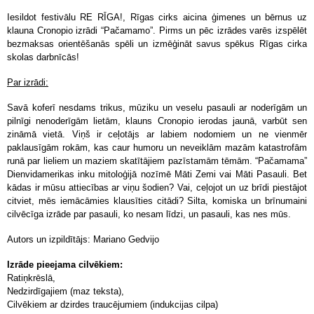
Iesildot festivālu RE RĪGA!, Rīgas cirks aicina ģimenes un bērnus uz
klauna Cronopio izrādi “Pačamamo”. Pirms un pēc izrādes varēs izspēlēt
bezmaksas orientēšanās spēli un izmēģināt savus spēkus Rīgas cirka
skolas darbnīcās!
Par izrādi:
Savā koferī nesdams trikus, mūziku un veselu pasauli ar noderīgām un
pilnīgi nenoderīgām lietām, klauns Cronopio ierodas jaunā, varbūt sen
zināmā vietā. Viņš ir ceļotājs ar labiem nodomiem un ne vienmēr
paklausīgām rokām, kas caur humoru un neveiklām mazām katastrofām
runā par lieliem un maziem skatītājiem pazīstamām tēmām. “Pačamama”
Dienvidamerikas inku mitoloģijā nozīmē Māti Zemi vai Māti Pasauli. Bet
kādas ir mūsu attiecības ar viņu šodien? Vai, ceļojot un uz brīdi piestājot
citviet, mēs iemācāmies klausīties citādi? Silta, komiska un brīnumaini
cilvēcīga izrāde par pasauli, ko nesam līdzi, un pasauli, kas nes mūs.
Autors un izpildītājs: Mariano Gedvijo
Izrāde pieejama cilvēkiem:
Ratiņkrēslā,
Nedzirdīgajiem (maz teksta),
Cilvēkiem ar dzirdes traucējumiem (indukcijas cilpa)