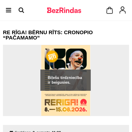
RE RĪGA! BĒRNU RĪTS: CRONOPIO
“PAČAMAMO”
Biļešu tirdzniecība
ir beigusies.