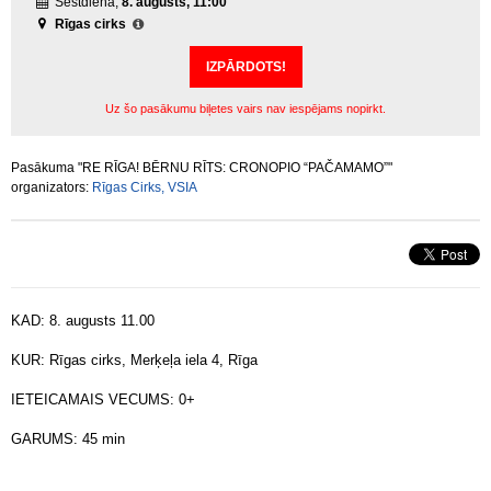
Sestdiena,
8. augusts, 11:00
Rīgas cirks
IZPĀRDOTS!
Uz šo pasākumu biļetes vairs nav iespējams nopirkt.
Pasākuma "RE RĪGA! BĒRNU RĪTS: CRONOPIO “PAČAMAMO”"
organizators:
Rīgas Cirks, VSIA
KAD: 8. augusts 11.00
KUR: Rīgas cirks, Merķeļa iela 4, Rīga
IETEICAMAIS VECUMS: 0+
GARUMS: 45 min