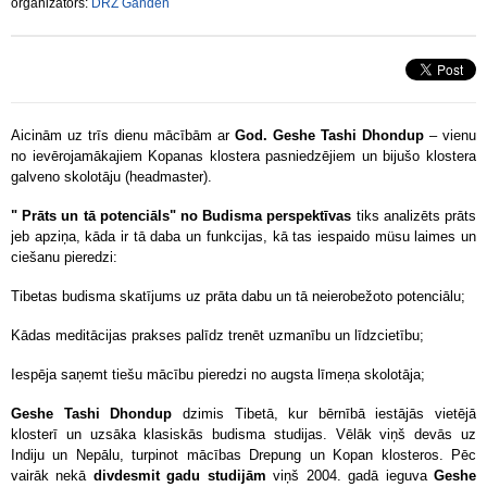
organizators:
DRZ Ganden
Aicinām uz trīs dienu mācībām ar
God. Geshe Tashi Dhondup
– vienu
no ievērojamākajiem Kopanas klostera pasniedzējiem un bijušo klostera
galveno skolotāju (headmaster).
" Prāts un tā potenciāls" no Budisma perspektīvas
tiks analizēts prāts
jeb apziņa, kāda ir tā daba un funkcijas, kā tas iespaido müsu laimes un
ciešanu pieredzi:
Tibetas budisma skatījums uz prāta dabu un tā neierobežoto potenciālu;
Kādas meditācijas prakses palīdz trenēt uzmanību un līdzcietību;
Iespēja saņemt tiešu mācību pieredzi no augsta līmeņa skolotāja;
Geshe Tashi Dhondup
dzimis Tibetā, kur bērnībā iestājās vietējā
klosterī un uzsāka klasiskās budisma studijas. Vēlāk viņš devās uz
Indiju un Nepālu, turpinot mācības Drepung un Kopan klosteros. Pēc
vairāk nekā
divdesmit gadu studijām
viņš 2004. gadā ieguva
Geshe