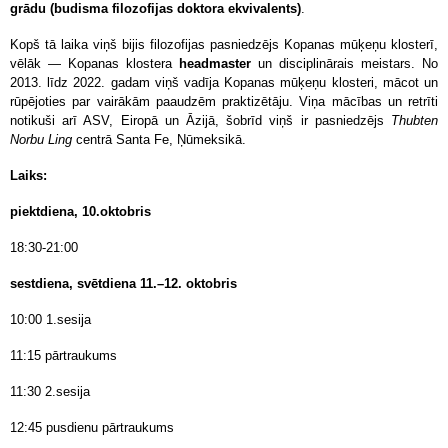
grādu (budisma filozofijas doktora ekvivalents)
.
Kopš tā laika viņš bijis filozofijas pasniedzējs Kopanas mūķeņu klosterī,
vēlāk — Kopanas klostera
headmaster
un disciplinārais meistars. No
2013. līdz 2022. gadam viņš vadīja Kopanas mūķeņu klosteri, mācot un
rūpējoties par vairākām paaudzēm praktizētāju. Viņa mācības un retrīti
notikuši arī ASV, Eiropā un Āzijā, šobrīd viņš ir pasniedzējs
Thubten
Norbu Ling
centrā Santa Fe, Ņūmeksikā.
Laiks:
piektdiena, 10.oktobris
18:30-21:00
sestdiena, svētdiena 11.–12. oktobris
10:00 1.sesija
11:15 pārtraukums
11:30 2.sesija
12:45 pusdienu pārtraukums