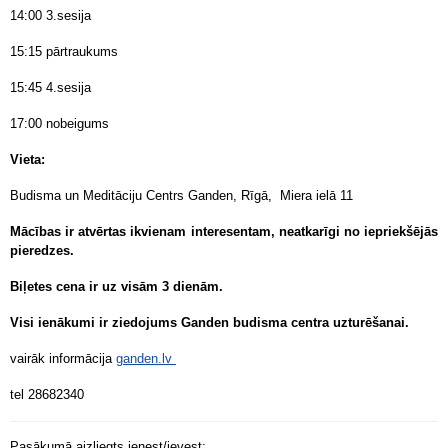
14:00 3.sesija
15:15 pārtraukums
15:45 4.sesija
17:00 nobeigums
Vieta:
Budisma un Meditāciju Centrs Ganden, Rīgā, Miera ielā 11
Mācības ir atvērtas ikvienam interesentam, neatkarīgi no iepriekšējās
pieredzes.
Biļetes cena ir uz visām 3 dienām.
Visi ienākumi ir ziedojums Ganden budisma centra uzturēšanai.
vairāk informācija
ganden.lv
tel 28682340
Pasākumā aizliegts ienest/ievest: