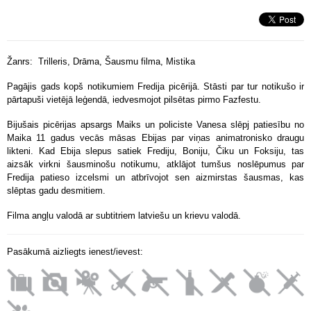
Žanrs: Trilleris, Drāma, Šausmu filma, Mistika
Pagājis gads kopš notikumiem Fredija picērijā. Stāsti par tur notikušo ir
pārtapuši vietējā leģendā, iedvesmojot pilsētas pirmo Fazfestu.
Bijušais picērijas apsargs Maiks un policiste Vanesa slēpj patiesību no
Maika 11 gadus vecās māsas Ebijas par viņas animatronisko draugu
likteni. Kad Ebija slepus satiek Frediju, Boniju, Čiku un Foksiju, tas
aizsāk virkni šausminošu notikumu, atklājot tumšus noslēpumus par
Fredija patieso izcelsmi un atbrīvojot sen aizmirstas šausmas, kas
slēptas gadu desmitiem.
Filma angļu valodā ar subtitriem latviešu un krievu valodā.
Pasākumā aizliegts ienest/ievest: