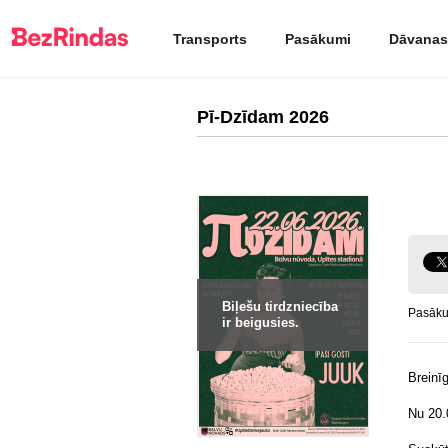
Transports
Pasākumi
Dāvanas
Pī-Dzīdam 2026
Biļešu tirdzniecība
Pasāku
ir beigusies.
Breinī
Nu 20.