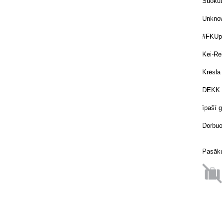
Suokūt
Unknow
#FKUp
Kei-Re
Krēsla
DEKK
īpašī 
Dorbuo
Pasāku