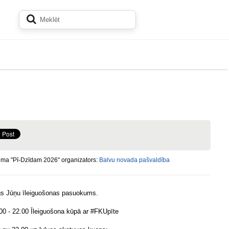
ma "Pī-Dzīdam 2026" organizators:
Balvu novada pašvaldība
gs Jūņu īleiguošonas pasuokums.
00 - 22.00 Īleiguošona kūpā ar #FKUpīte