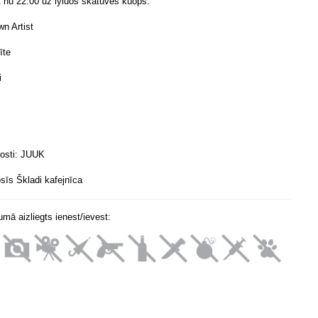
 nu 22.00 uz lyluos skatuves kuops:
n Artist
īte
i
gosti: JUUK
sīs Škladi kafejnīca
mā aizliegts ienest/ievest: